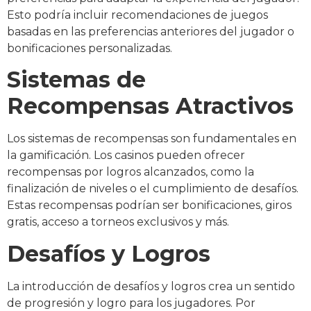
Esto podría incluir recomendaciones de juegos
basadas en las preferencias anteriores del jugador o
bonificaciones personalizadas.
Sistemas de
Recompensas Atractivos
Los sistemas de recompensas son fundamentales en
la gamificación. Los casinos pueden ofrecer
recompensas por logros alcanzados, como la
finalización de niveles o el cumplimiento de desafíos.
Estas recompensas podrían ser bonificaciones, giros
gratis, acceso a torneos exclusivos y más.
Desafíos y Logros
La introducción de desafíos y logros crea un sentido
de progresión y logro para los jugadores. Por