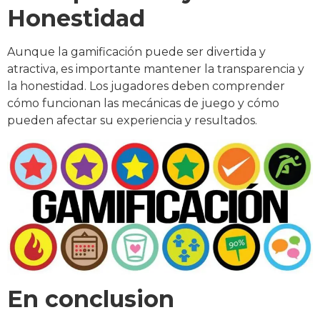
Honestidad
Aunque la gamificación puede ser divertida y
atractiva, es importante mantener la transparencia y
la honestidad. Los jugadores deben comprender
cómo funcionan las mecánicas de juego y cómo
pueden afectar su experiencia y resultados.
En conclusion