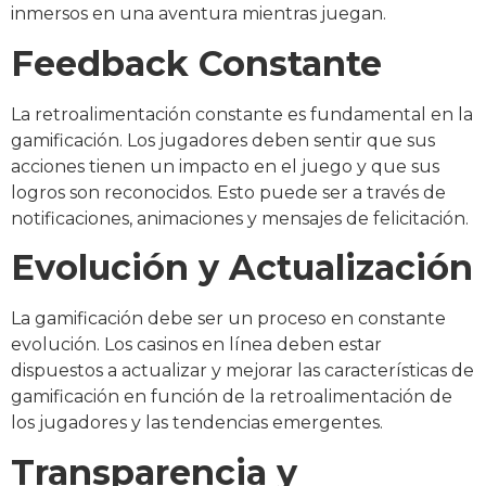
inmersos en una aventura mientras juegan.
Feedback Constante
La retroalimentación constante es fundamental en la
gamificación. Los jugadores deben sentir que sus
acciones tienen un impacto en el juego y que sus
logros son reconocidos. Esto puede ser a través de
notificaciones, animaciones y mensajes de felicitación.
Evolución y Actualización
La gamificación debe ser un proceso en constante
evolución. Los casinos en línea deben estar
dispuestos a actualizar y mejorar las características de
gamificación en función de la retroalimentación de
los jugadores y las tendencias emergentes.
Transparencia y