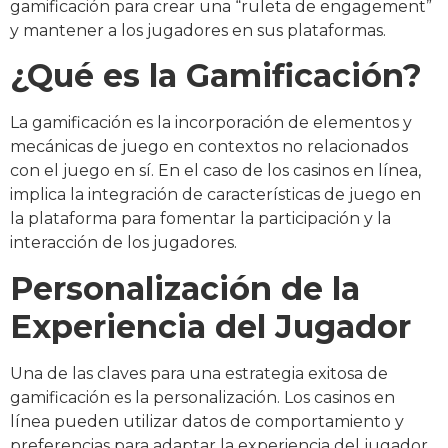
gamificación para crear una “ruleta de engagement”
y mantener a los jugadores en sus plataformas.
¿Qué es la Gamificación?
La gamificación es la incorporación de elementos y
mecánicas de juego en contextos no relacionados
con el juego en sí. En el caso de los casinos en línea,
implica la integración de características de juego en
la plataforma para fomentar la participación y la
interacción de los jugadores.
Personalización de la
Experiencia del Jugador
Una de las claves para una estrategia exitosa de
gamificación es la personalización. Los casinos en
línea pueden utilizar datos de comportamiento y
preferencias para adaptar la experiencia del jugador.