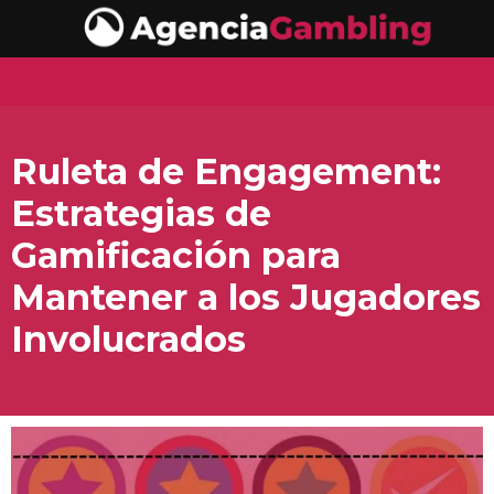
Ruleta de Engagement:
Estrategias de
Gamificación para
Mantener a los Jugadores
Involucrados