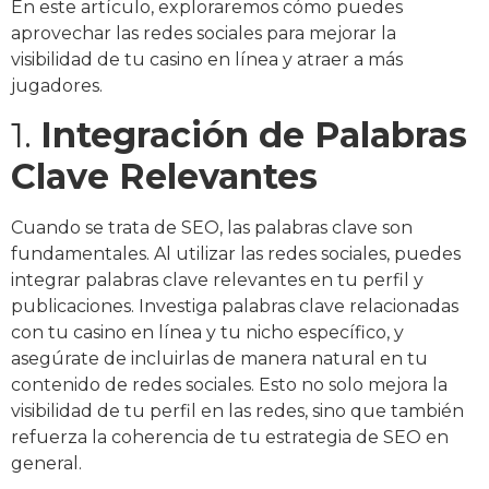
En este artículo, exploraremos cómo puedes
aprovechar las redes sociales para mejorar la
visibilidad de tu casino en línea y atraer a más
jugadores.
1.
Integración de Palabras
Clave Relevantes
Cuando se trata de SEO, las palabras clave son
fundamentales. Al utilizar las redes sociales, puedes
integrar palabras clave relevantes en tu perfil y
publicaciones. Investiga palabras clave relacionadas
con tu casino en línea y tu nicho específico, y
asegúrate de incluirlas de manera natural en tu
contenido de redes sociales. Esto no solo mejora la
visibilidad de tu perfil en las redes, sino que también
refuerza la coherencia de tu estrategia de SEO en
general.