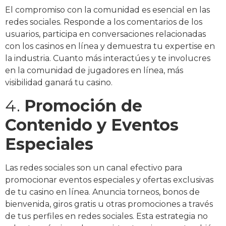
El compromiso con la comunidad es esencial en las
redes sociales. Responde a los comentarios de los
usuarios, participa en conversaciones relacionadas
con los casinos en línea y demuestra tu expertise en
la industria. Cuanto más interactúes y te involucres
en la comunidad de jugadores en línea, más
visibilidad ganará tu casino.
4.
Promoción de
Contenido y Eventos
Especiales
Las redes sociales son un canal efectivo para
promocionar eventos especiales y ofertas exclusivas
de tu casino en línea. Anuncia torneos, bonos de
bienvenida, giros gratis u otras promociones a través
de tus perfiles en redes sociales. Esta estrategia no