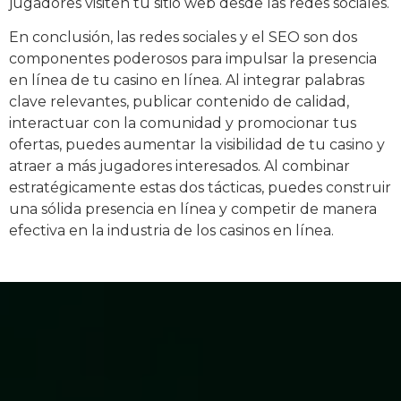
jugadores visiten tu sitio web desde las redes sociales.
En conclusión, las redes sociales y el SEO son dos
componentes poderosos para impulsar la presencia
en línea de tu casino en línea. Al integrar palabras
clave relevantes, publicar contenido de calidad,
interactuar con la comunidad y promocionar tus
ofertas, puedes aumentar la visibilidad de tu casino y
atraer a más jugadores interesados. Al combinar
estratégicamente estas dos tácticas, puedes construir
una sólida presencia en línea y competir de manera
efectiva en la industria de los casinos en línea.