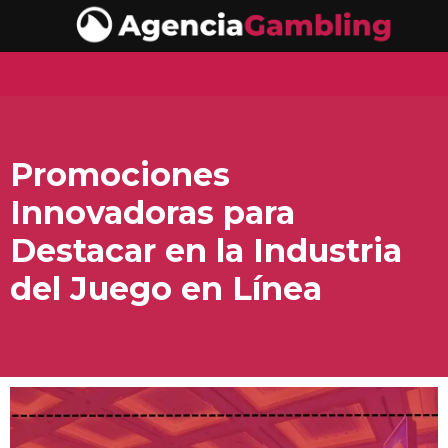
Promociones
Innovadoras para
Destacar en la Industria
del Juego en Línea