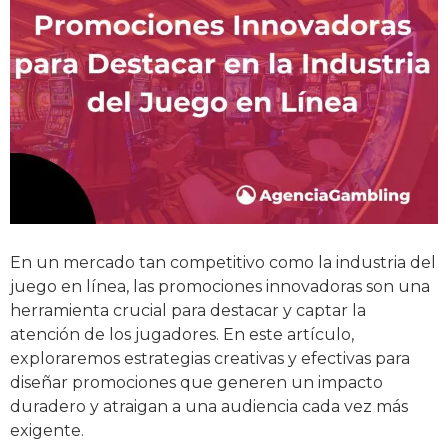
En un mercado tan competitivo como la industria del
juego en línea, las promociones innovadoras son una
herramienta crucial para destacar y captar la
atención de los jugadores. En este artículo,
exploraremos estrategias creativas y efectivas para
diseñar promociones que generen un impacto
duradero y atraigan a una audiencia cada vez más
exigente.