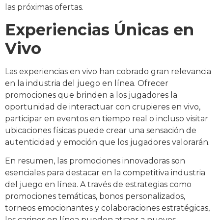
las próximas ofertas.
Experiencias Únicas en
Vivo
Las experiencias en vivo han cobrado gran relevancia
en la industria del juego en línea. Ofrecer
promociones que brinden a los jugadores la
oportunidad de interactuar con crupieres en vivo,
participar en eventos en tiempo real o incluso visitar
ubicaciones físicas puede crear una sensación de
autenticidad y emoción que los jugadores valorarán.
En resumen, las promociones innovadoras son
esenciales para destacar en la competitiva industria
del juego en línea. A través de estrategias como
promociones temáticas, bonos personalizados,
torneos emocionantes y colaboraciones estratégicas,
los casinos en línea pueden atraer a nuevos