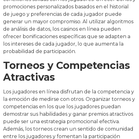
promociones personalizados basados en el historial
de juego y preferencias de cada jugador puede
generar un mayor compromiso. Al utilizar algoritmos
de análisis de datos, los casinos en línea pueden
ofrecer bonificaciones específicas que se adapten a
los intereses de cada jugador, lo que aumenta la
probabilidad de participación.
Torneos y Competencias
Atractivas
Los jugadores en línea disfrutan de la competencia y
la emoción de medirse con otros. Organizar torneos y
competencias en los que los jugadores puedan
demostrar sus habilidades y ganar premios atractivos
puede ser una estrategia promocional efectiva.
Además, los torneos crean un sentido de comunidad
entre los jugadores y fomentan la participación