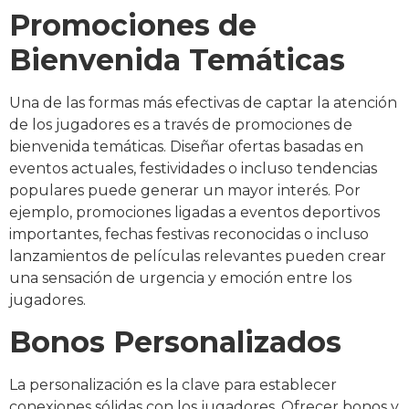
Promociones de
Bienvenida Temáticas
Una de las formas más efectivas de captar la atención
de los jugadores es a través de promociones de
bienvenida temáticas. Diseñar ofertas basadas en
eventos actuales, festividades o incluso tendencias
populares puede generar un mayor interés. Por
ejemplo, promociones ligadas a eventos deportivos
importantes, fechas festivas reconocidas o incluso
lanzamientos de películas relevantes pueden crear
una sensación de urgencia y emoción entre los
jugadores.
Bonos Personalizados
La personalización es la clave para establecer
conexiones sólidas con los jugadores. Ofrecer bonos y