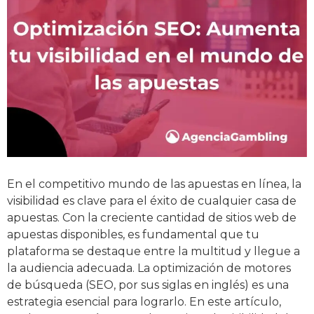
En el competitivo mundo de las apuestas en línea, la
visibilidad es clave para el éxito de cualquier casa de
apuestas. Con la creciente cantidad de sitios web de
apuestas disponibles, es fundamental que tu
plataforma se destaque entre la multitud y llegue a
la audiencia adecuada. La optimización de motores
de búsqueda (SEO, por sus siglas en inglés) es una
estrategia esencial para lograrlo. En este artículo,