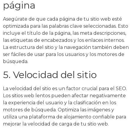
página
Asegúrate de que cada página de tu sitio web esté
optimizada para las palabras clave seleccionadas. Esto
incluye el título de la página, las meta descripciones,
las etiquetas de encabezados y los enlaces internos.
La estructura del sitio y la navegación también deben
ser fáciles de usar para los usuarios y los motores de
búsqueda.
5. Velocidad del sitio
La velocidad del sitio es un factor crucial para el SEO.
Los sitios web lentos pueden afectar negativamente
la experiencia del usuario y la clasificación en los
motores de búsqueda. Optimiza las imágenes y
utiliza una plataforma de alojamiento confiable para
mejorar la velocidad de carga de tu sitio web.