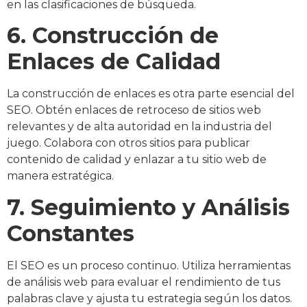
en las clasificaciones de búsqueda.
6. Construcción de
Enlaces de Calidad
La construcción de enlaces es otra parte esencial del
SEO. Obtén enlaces de retroceso de sitios web
relevantes y de alta autoridad en la industria del
juego. Colabora con otros sitios para publicar
contenido de calidad y enlazar a tu sitio web de
manera estratégica.
7. Seguimiento y Análisis
Constantes
El SEO es un proceso continuo. Utiliza herramientas
de análisis web para evaluar el rendimiento de tus
palabras clave y ajusta tu estrategia según los datos.