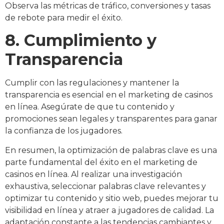
Observa las métricas de tráfico, conversiones y tasas
de rebote para medir el éxito.
8. Cumplimiento y
Transparencia
Cumplir con las regulaciones y mantener la
transparencia es esencial en el marketing de casinos
en línea. Asegúrate de que tu contenido y
promociones sean legales y transparentes para ganar
la confianza de los jugadores.
En resumen, la optimización de palabras clave es una
parte fundamental del éxito en el marketing de
casinos en línea. Al realizar una investigación
exhaustiva, seleccionar palabras clave relevantes y
optimizar tu contenido y sitio web, puedes mejorar tu
visibilidad en línea y atraer a jugadores de calidad. La
adaptación constante a las tendencias cambiantes y