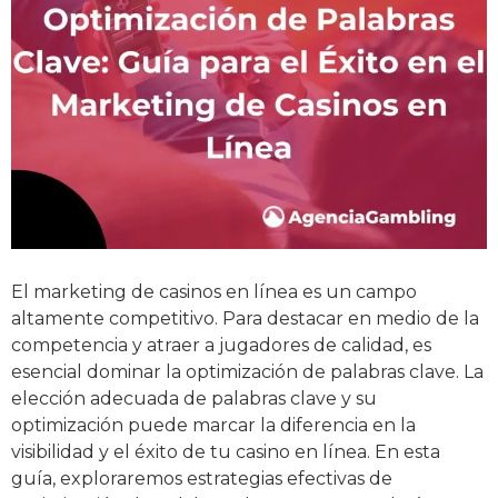
El marketing de casinos en línea es un campo
altamente competitivo. Para destacar en medio de la
competencia y atraer a jugadores de calidad, es
esencial dominar la optimización de palabras clave. La
elección adecuada de palabras clave y su
optimización puede marcar la diferencia en la
visibilidad y el éxito de tu casino en línea. En esta
guía, exploraremos estrategias efectivas de