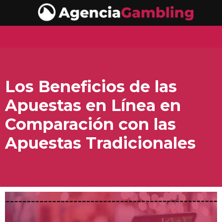
Los Beneficios de las
Apuestas en Línea en
Comparación con las
Apuestas Tradicionales