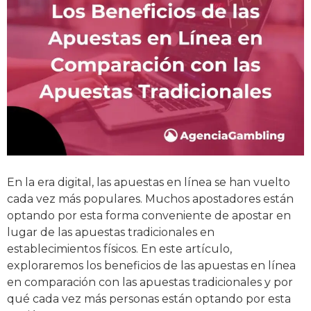
En la era digital, las apuestas en línea se han vuelto
cada vez más populares. Muchos apostadores están
optando por esta forma conveniente de apostar en
lugar de las apuestas tradicionales en
establecimientos físicos. En este artículo,
exploraremos los beneficios de las apuestas en línea
en comparación con las apuestas tradicionales y por
qué cada vez más personas están optando por esta