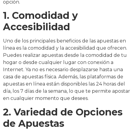
opción.
1. Comodidad y
Accesibilidad
Uno de los principales beneficios de las apuestas en
línea es la comodidad y la accesibilidad que ofrecen.
Puedes realizar apuestas desde la comodidad de tu
hogar o desde cualquier lugar con conexión a
Internet. Ya no es necesario desplazarse hasta una
casa de apuestas física. Además, las plataformas de
apuestas en línea están disponibles las 24 horas del
día, los 7 días de la semana, lo que te permite apostar
en cualquier momento que desees.
2. Variedad de Opciones
de Apuestas