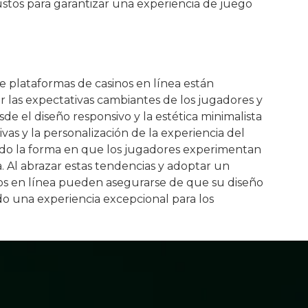
stos para garantizar una experiencia de juego
 plataformas de casinos en línea están
 las expectativas cambiantes de los jugadores y
de el diseño responsivo y la estética minimalista
vas y la personalización de la experiencia del
endo la forma en que los jugadores experimentan
 Al abrazar estas tendencias y adoptar un
nos en línea pueden asegurarse de que su diseño
do una experiencia excepcional para los