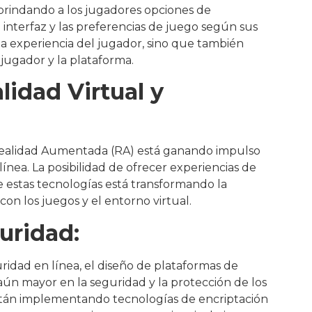
 brindando a los jugadores opciones de
 interfaz y las preferencias de juego según sus
la experiencia del jugador, sino que también
jugador y la plataforma.
lidad Virtual y
 Realidad Aumentada (RA) está ganando impulso
línea. La posibilidad de ofrecer experiencias de
e estas tecnologías está transformando la
on los juegos y el entorno virtual.
uridad:
ridad en línea, el diseño de plataformas de
aún mayor en la seguridad y la protección de los
están implementando tecnologías de encriptación