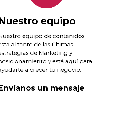
Nuestro equipo
Nuestro equipo de contenidos
está al tanto de las últimas
estrategias de Marketing y
posicionamiento y está aquí para
ayudarte a crecer tu negocio.
Envíanos un mensaje