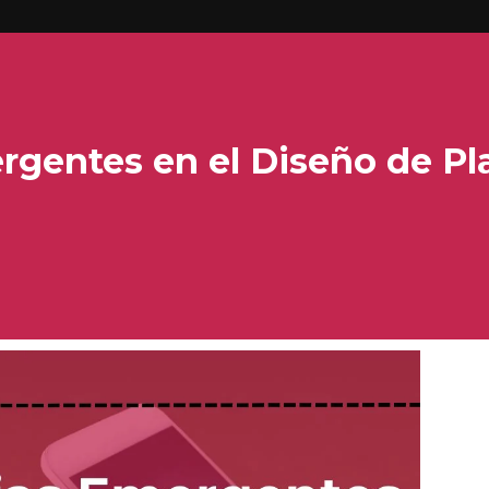
rgentes en el Diseño de Pl