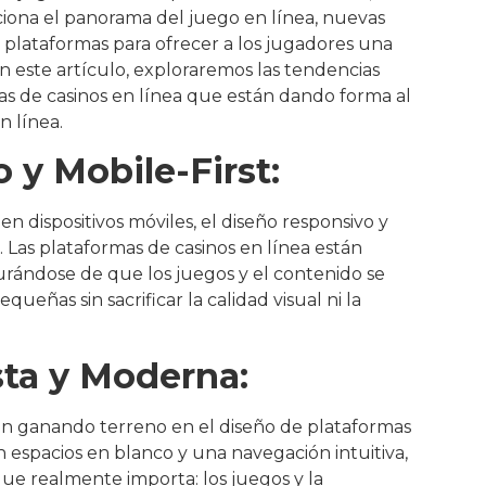
ciona el panorama del juego en línea, nuevas
 plataformas para ofrecer a los jugadores una
En este artículo, exploraremos las tendencias
as de casinos en línea que están dando forma al
n línea.
 y Mobile-First:
n dispositivos móviles, el diseño responsivo y
l. Las plataformas de casinos en línea están
rándose de que los juegos y el contenido se
eñas sin sacrificar la calidad visual ni la
sta y Moderna:
stán ganando terreno en el diseño de plataformas
on espacios en blanco y una navegación intuitiva,
que realmente importa: los juegos y la