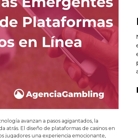
nología avanzan a pasos agigantados, la
da atrás. El diseño de plataformas de casinos en
 los jugadores una experiencia emocionante,