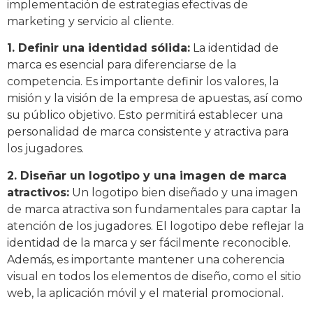
implementación de estrategias efectivas de
marketing y servicio al cliente.
1. Definir una identidad sólida:
La identidad de
marca es esencial para diferenciarse de la
competencia. Es importante definir los valores, la
misión y la visión de la empresa de apuestas, así como
su público objetivo. Esto permitirá establecer una
personalidad de marca consistente y atractiva para
los jugadores.
2. Diseñar un logotipo y una imagen de marca
atractivos:
Un logotipo bien diseñado y una imagen
de marca atractiva son fundamentales para captar la
atención de los jugadores. El logotipo debe reflejar la
identidad de la marca y ser fácilmente reconocible.
Además, es importante mantener una coherencia
visual en todos los elementos de diseño, como el sitio
web, la aplicación móvil y el material promocional.