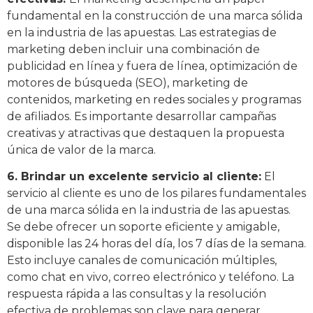
fundamental en la construcción de una marca sólida
en la industria de las apuestas. Las estrategias de
marketing deben incluir una combinación de
publicidad en línea y fuera de línea, optimización de
motores de búsqueda (SEO), marketing de
contenidos, marketing en redes sociales y programas
de afiliados. Es importante desarrollar campañas
creativas y atractivas que destaquen la propuesta
única de valor de la marca.
6. Brindar un excelente servicio al cliente:
El
servicio al cliente es uno de los pilares fundamentales
de una marca sólida en la industria de las apuestas.
Se debe ofrecer un soporte eficiente y amigable,
disponible las 24 horas del día, los 7 días de la semana.
Esto incluye canales de comunicación múltiples,
como chat en vivo, correo electrónico y teléfono. La
respuesta rápida a las consultas y la resolución
efectiva de problemas son clave para generar