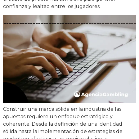
confianza y lealtad entre los jugadores.
Construir una marca sólida en la industria de las
apuestas requiere un enfoque estratégico y
coherente. Desde la definición de una identidad
sólida hasta la implementación de estrategias de
marketing efectivas y un servicio al cliente