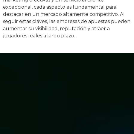
excepcional, cada aspecto es fundamental para
destacar en un mercado altamente competitivo. Al
seguir estas claves, las empresas de apuestas pueden
aumentar su visibilidad, reputación y atraer a
jugadores leales a largo plazo.