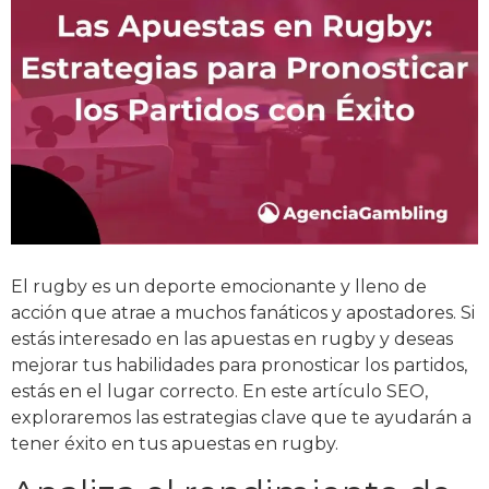
El rugby es un deporte emocionante y lleno de
acción que atrae a muchos fanáticos y apostadores. Si
estás interesado en las apuestas en rugby y deseas
mejorar tus habilidades para pronosticar los partidos,
estás en el lugar correcto. En este artículo SEO,
exploraremos las estrategias clave que te ayudarán a
tener éxito en tus apuestas en rugby.