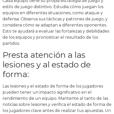
Cada equipo tiene su propia estrategia de juego y
estilo de juego distintivo. Estudia cómo juegan los
equipos en diferentes situaciones, como ataque y
defensa. Observa sus tácticas y patrones de juego, y
considera cómo se adaptan a diferentes oponentes.
Esto te ayudará a evaluar las fortalezas y debilidades
de los equipos y pronosticar el resultado de los
partidos.
Presta atención a las
lesiones y al estado de
forma:
Las lesiones y el estado de forma de los jugadores
pueden tener un impacto significativo en el
rendimiento de un equipo. Mantente al tanto de las
noticias sobre lesiones y verifica el estado de forma de
los jugadores clave antes de realizar tus apuestas. Un