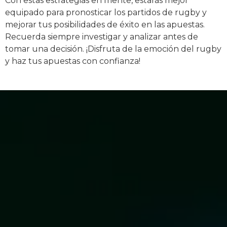
Con estas estrategias en mente, estarás mejor
equipado para pronosticar los partidos de rugby y
mejorar tus posibilidades de éxito en las apuestas.
Recuerda siempre investigar y analizar antes de
tomar una decisión. ¡Disfruta de la emoción del rugby
y haz tus apuestas con confianza!