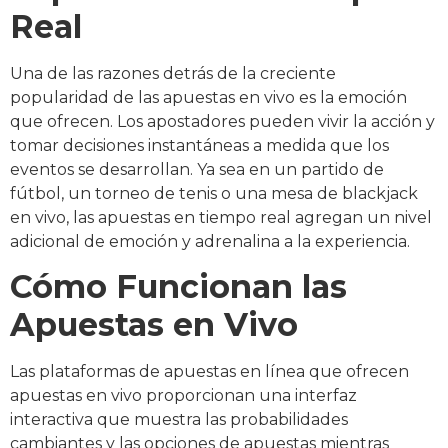
Real
Una de las razones detrás de la creciente
popularidad de las apuestas en vivo es la emoción
que ofrecen. Los apostadores pueden vivir la acción y
tomar decisiones instantáneas a medida que los
eventos se desarrollan. Ya sea en un partido de
fútbol, un torneo de tenis o una mesa de blackjack
en vivo, las apuestas en tiempo real agregan un nivel
adicional de emoción y adrenalina a la experiencia.
Cómo Funcionan las
Apuestas en Vivo
Las plataformas de apuestas en línea que ofrecen
apuestas en vivo proporcionan una interfaz
interactiva que muestra las probabilidades
cambiantes y las opciones de apuestas mientras