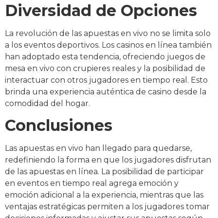
Diversidad de Opciones
La revolución de las apuestas en vivo no se limita solo
a los eventos deportivos. Los casinos en línea también
han adoptado esta tendencia, ofreciendo juegos de
mesa en vivo con crupieres reales y la posibilidad de
interactuar con otros jugadores en tiempo real. Esto
brinda una experiencia auténtica de casino desde la
comodidad del hogar.
Conclusiones
Las apuestas en vivo han llegado para quedarse,
redefiniendo la forma en que los jugadores disfrutan
de las apuestas en línea. La posibilidad de participar
en eventos en tiempo real agrega emoción y
emoción adicional a la experiencia, mientras que las
ventajas estratégicas permiten a los jugadores tomar