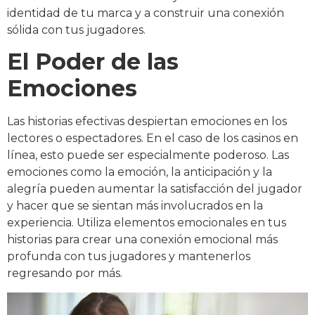
identidad de tu marca y a construir una conexión
sólida con tus jugadores.
El Poder de las
Emociones
Las historias efectivas despiertan emociones en los
lectores o espectadores. En el caso de los casinos en
línea, esto puede ser especialmente poderoso. Las
emociones como la emoción, la anticipación y la
alegría pueden aumentar la satisfacción del jugador
y hacer que se sientan más involucrados en la
experiencia. Utiliza elementos emocionales en tus
historias para crear una conexión emocional más
profunda con tus jugadores y mantenerlos
regresando por más.