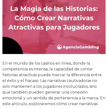
En el mundo de los casinos en línea, donde la
competencia es intensa, la capacidad de contar
historias atractivas puede marcar la diferencia entre
el éxito y el fracaso. Las narrativas cautivadoras no
solo mantienen a los jugadores involucrados, sino
que también pueden generar una conexión
emocional y un sentido de pertenencia a la marca. En
este artículo, exploraremos cómo crear narrativas