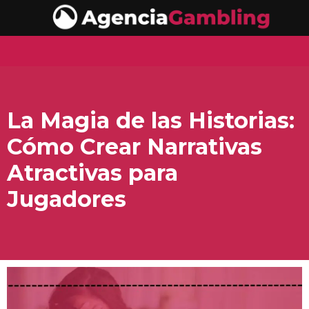
La Magia de las Historias:
Cómo Crear Narrativas
Atractivas para
Jugadores