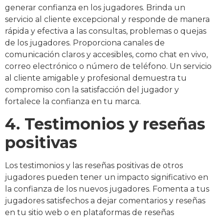
generar confianza en los jugadores. Brinda un
servicio al cliente excepcional y responde de manera
rápida y efectiva a las consultas, problemas o quejas
de los jugadores. Proporciona canales de
comunicación claros y accesibles, como chat en vivo,
correo electrónico o número de teléfono. Un servicio
al cliente amigable y profesional demuestra tu
compromiso con la satisfacción del jugador y
fortalece la confianza en tu marca.
4. Testimonios y reseñas
positivas
Los testimonios y las reseñas positivas de otros
jugadores pueden tener un impacto significativo en
la confianza de los nuevos jugadores. Fomenta a tus
jugadores satisfechos a dejar comentarios y reseñas
en tu sitio web o en plataformas de reseñas