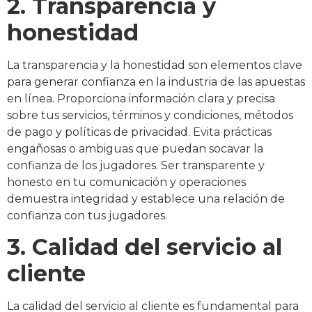
2. Transparencia y
honestidad
La transparencia y la honestidad son elementos clave
para generar confianza en la industria de las apuestas
en línea. Proporciona información clara y precisa
sobre tus servicios, términos y condiciones, métodos
de pago y políticas de privacidad. Evita prácticas
engañosas o ambiguas que puedan socavar la
confianza de los jugadores. Ser transparente y
honesto en tu comunicación y operaciones
demuestra integridad y establece una relación de
confianza con tus jugadores.
3. Calidad del servicio al
cliente
La calidad del servicio al cliente es fundamental para