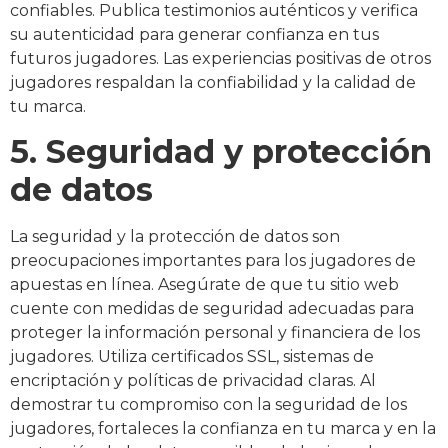
confiables. Publica testimonios auténticos y verifica
su autenticidad para generar confianza en tus
futuros jugadores. Las experiencias positivas de otros
jugadores respaldan la confiabilidad y la calidad de
tu marca.
5. Seguridad y protección
de datos
La seguridad y la protección de datos son
preocupaciones importantes para los jugadores de
apuestas en línea. Asegúrate de que tu sitio web
cuente con medidas de seguridad adecuadas para
proteger la información personal y financiera de los
jugadores. Utiliza certificados SSL, sistemas de
encriptación y políticas de privacidad claras. Al
demostrar tu compromiso con la seguridad de los
jugadores, fortaleces la confianza en tu marca y en la