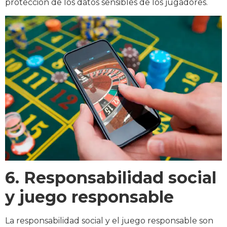
protección de los datos sensibles de los jugadores.
6. Responsabilidad social
y juego responsable
La responsabilidad social y el juego responsable son