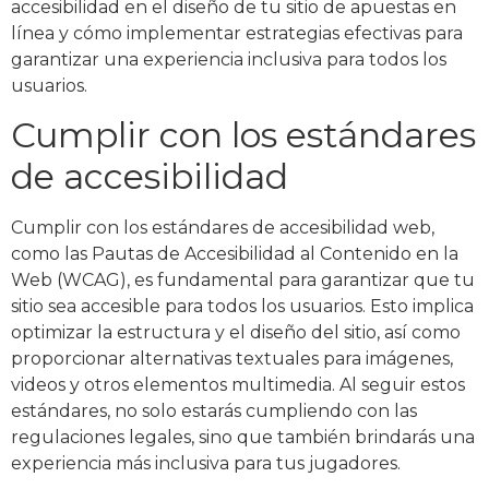
accesibilidad en el diseño de tu sitio de apuestas en
línea y cómo implementar estrategias efectivas para
garantizar una experiencia inclusiva para todos los
usuarios.
Cumplir con los estándares
de accesibilidad
Cumplir con los estándares de accesibilidad web,
como las Pautas de Accesibilidad al Contenido en la
Web (WCAG), es fundamental para garantizar que tu
sitio sea accesible para todos los usuarios. Esto implica
optimizar la estructura y el diseño del sitio, así como
proporcionar alternativas textuales para imágenes,
videos y otros elementos multimedia. Al seguir estos
estándares, no solo estarás cumpliendo con las
regulaciones legales, sino que también brindarás una
experiencia más inclusiva para tus jugadores.