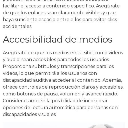
facilitar el acceso a contenido específico. Asegúrate
de que los enlaces sean claramente visibles y que
haya suficiente espacio entre ellos para evitar clics
accidentales.
Accesibilidad de medios
Asegúrate de que los medios en tu sitio, como videos
y audio, sean accesibles para todos los usuarios.
Proporciona subtítulos y transcripciones para los
videos, lo que permitirá a los usuarios con
discapacidad auditiva acceder al contenido. Además,
ofrece controles de reproducción claros y accesibles,
como botones de pausa, volumen y avance rápido.
Considera también la posibilidad de incorporar
opciones de lectura automática para personas con
discapacidades visuales.