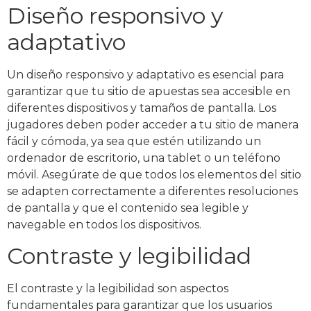
Diseño responsivo y
adaptativo
Un diseño responsivo y adaptativo es esencial para
garantizar que tu sitio de apuestas sea accesible en
diferentes dispositivos y tamaños de pantalla. Los
jugadores deben poder acceder a tu sitio de manera
fácil y cómoda, ya sea que estén utilizando un
ordenador de escritorio, una tablet o un teléfono
móvil. Asegúrate de que todos los elementos del sitio
se adapten correctamente a diferentes resoluciones
de pantalla y que el contenido sea legible y
navegable en todos los dispositivos.
Contraste y legibilidad
El contraste y la legibilidad son aspectos
fundamentales para garantizar que los usuarios