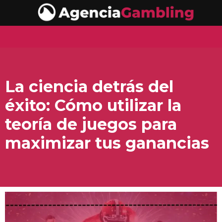
La ciencia detrás del
éxito: Cómo utilizar la
teoría de juegos para
maximizar tus ganancias