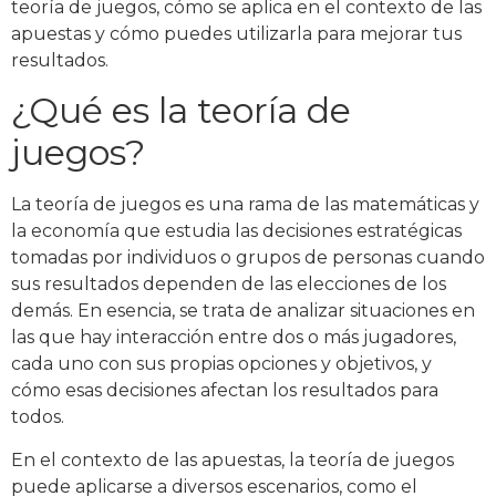
teoría de juegos, cómo se aplica en el contexto de las
apuestas y cómo puedes utilizarla para mejorar tus
resultados.
¿Qué es la teoría de
juegos?
La teoría de juegos es una rama de las matemáticas y
la economía que estudia las decisiones estratégicas
tomadas por individuos o grupos de personas cuando
sus resultados dependen de las elecciones de los
demás. En esencia, se trata de analizar situaciones en
las que hay interacción entre dos o más jugadores,
cada uno con sus propias opciones y objetivos, y
cómo esas decisiones afectan los resultados para
todos.
En el contexto de las apuestas, la teoría de juegos
puede aplicarse a diversos escenarios, como el