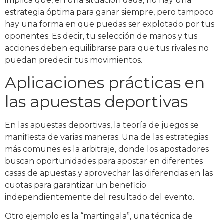
implica que, en una situación dada, no hay una
estrategia óptima para ganar siempre, pero tampoco
hay una forma en que puedas ser explotado por tus
oponentes. Es decir, tu selección de manos y tus
acciones deben equilibrarse para que tus rivales no
puedan predecir tus movimientos.
Aplicaciones prácticas en
las apuestas deportivas
En las apuestas deportivas, la teoría de juegos se
manifiesta de varias maneras. Una de las estrategias
más comunes es la arbitraje, donde los apostadores
buscan oportunidades para apostar en diferentes
casas de apuestas y aprovechar las diferencias en las
cuotas para garantizar un beneficio
independientemente del resultado del evento.
Otro ejemplo es la “martingala”, una técnica de