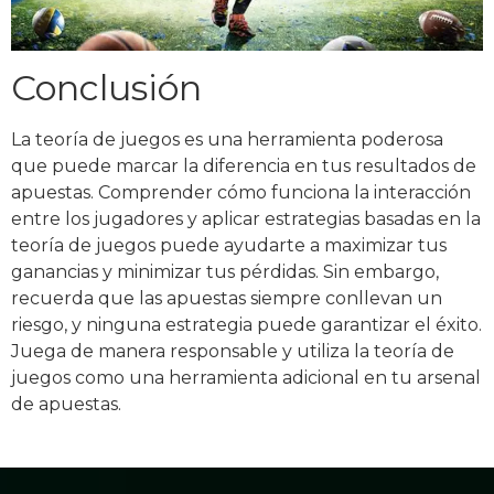
Conclusión
La teoría de juegos es una herramienta poderosa
que puede marcar la diferencia en tus resultados de
apuestas. Comprender cómo funciona la interacción
entre los jugadores y aplicar estrategias basadas en la
teoría de juegos puede ayudarte a maximizar tus
ganancias y minimizar tus pérdidas. Sin embargo,
recuerda que las apuestas siempre conllevan un
riesgo, y ninguna estrategia puede garantizar el éxito.
Juega de manera responsable y utiliza la teoría de
juegos como una herramienta adicional en tu arsenal
de apuestas.