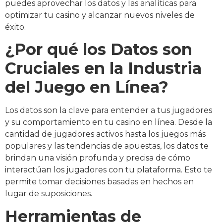
puedes aprovechar los datos y las analíticas para
optimizar tu casino y alcanzar nuevos niveles de
éxito.
¿Por qué los Datos son
Cruciales en la Industria
del Juego en Línea?
Los datos son la clave para entender a tus jugadores
y su comportamiento en tu casino en línea. Desde la
cantidad de jugadores activos hasta los juegos más
populares y las tendencias de apuestas, los datos te
brindan una visión profunda y precisa de cómo
interactúan los jugadores con tu plataforma. Esto te
permite tomar decisiones basadas en hechos en
lugar de suposiciones.
Herramientas de