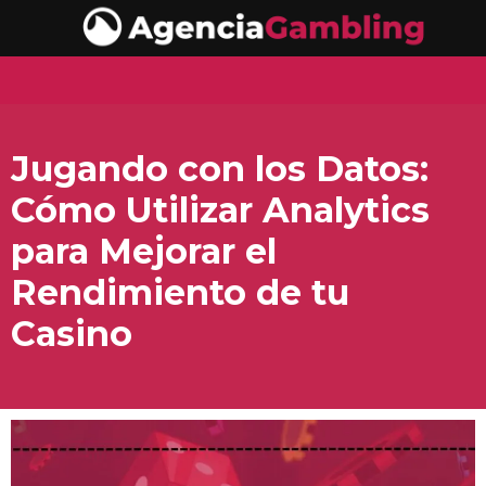
Jugando con los Datos:
Cómo Utilizar Analytics
para Mejorar el
Rendimiento de tu
Casino