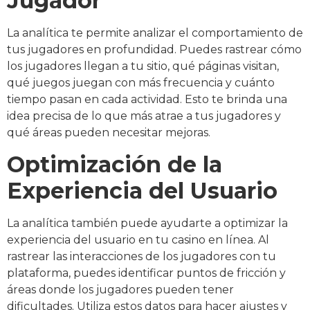
Jugador
La analítica te permite analizar el comportamiento de
tus jugadores en profundidad. Puedes rastrear cómo
los jugadores llegan a tu sitio, qué páginas visitan,
qué juegos juegan con más frecuencia y cuánto
tiempo pasan en cada actividad. Esto te brinda una
idea precisa de lo que más atrae a tus jugadores y
qué áreas pueden necesitar mejoras.
Optimización de la
Experiencia del Usuario
La analítica también puede ayudarte a optimizar la
experiencia del usuario en tu casino en línea. Al
rastrear las interacciones de los jugadores con tu
plataforma, puedes identificar puntos de fricción y
áreas donde los jugadores pueden tener
dificultades. Utiliza estos datos para hacer ajustes y