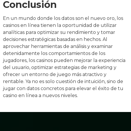
Conclusión
En un mundo donde los datos son el nuevo oro, los
casinos en línea tienen la oportunidad de utilizar
analíticas para optimizar su rendimiento y tomar
decisiones estratégicas basadas en hechos. Al
aprovechar herramientas de análisis y examinar
detenidamente los comportamientos de los
jugadores, los casinos pueden mejorar la experiencia
del usuario, optimizar estrategias de marketing y
ofrecer un entorno de juego más atractivo y
rentable. Ya no es solo cuestión de intuición, sino de
jugar con datos concretos para elevar el éxito de tu
casino en línea a nuevos niveles.