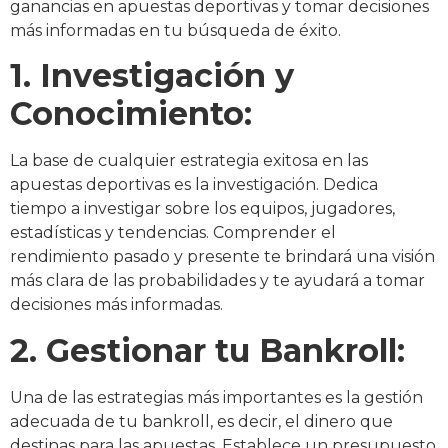
ganancias en apuestas deportivas y tomar decisiones
más informadas en tu búsqueda de éxito.
1. Investigación y
Conocimiento:
La base de cualquier estrategia exitosa en las
apuestas deportivas es la investigación. Dedica
tiempo a investigar sobre los equipos, jugadores,
estadísticas y tendencias. Comprender el
rendimiento pasado y presente te brindará una visión
más clara de las probabilidades y te ayudará a tomar
decisiones más informadas.
2. Gestionar tu Bankroll:
Una de las estrategias más importantes es la gestión
adecuada de tu bankroll, es decir, el dinero que
destinas para las apuestas. Establece un presupuesto