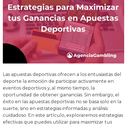
Las apuestas deportivas ofrecen a los entusiastas del
deporte la emoción de participar activamente en
eventos deportivos y, al mismo tiempo, la
oportunidad de obtener ganancias. Sin embargo, el
éxito en las apuestas deportivas no se basa solo en la
suerte, sino en estrategias informadas y análisis
cuidadoso. En este artículo, exploraremos estrategias
efectivas que puedes utilizar para maximizar tus