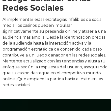
Redes Sociales
Al implementar estas estrategias infalibles de social
media, los casinos pueden impulsar
significativamente su presencia online y atraer a una
audiencia más amplia. Desde la identificación precisa
de la audiencia hasta la interacción activa y la
programación estratégica de contenido, cada paso
contribuye a un juego ganador en las redes sociales.
Mantente actualizado con las tendencias y ajusta tu
enfoque según la respuesta del usuario, asegurando
que tu casino destaque en el competitivo mundo
online. ¡Que empiece la partida hacia el éxito en las
redes sociales!