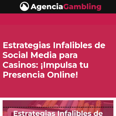
Estrategias Infalibles de
Social Media para
Casinos: ¡Impulsa tu
Presencia Online!