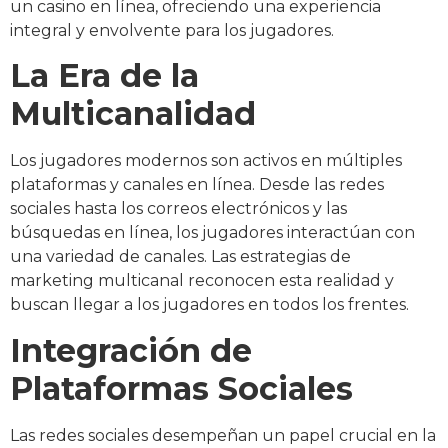
un casino en línea, ofreciendo una experiencia
integral y envolvente para los jugadores.
La Era de la
Multicanalidad
Los jugadores modernos son activos en múltiples
plataformas y canales en línea. Desde las redes
sociales hasta los correos electrónicos y las
búsquedas en línea, los jugadores interactúan con
una variedad de canales. Las estrategias de
marketing multicanal reconocen esta realidad y
buscan llegar a los jugadores en todos los frentes.
Integración de
Plataformas Sociales
Las redes sociales desempeñan un papel crucial en la