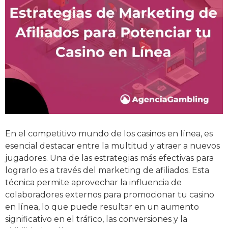
En el competitivo mundo de los casinos en línea, es
esencial destacar entre la multitud y atraer a nuevos
jugadores. Una de las estrategias más efectivas para
lograrlo es a través del marketing de afiliados. Esta
técnica permite aprovechar la influencia de
colaboradores externos para promocionar tu casino
en línea, lo que puede resultar en un aumento
significativo en el tráfico, las conversiones y la