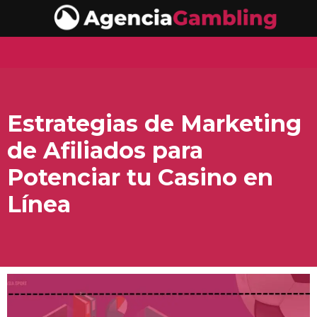
Estrategias de Marketing
de Afiliados para
Potenciar tu Casino en
Línea