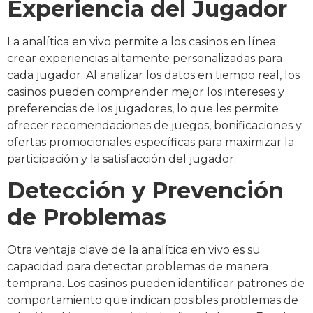
Experiencia del Jugador
La analítica en vivo permite a los casinos en línea
crear experiencias altamente personalizadas para
cada jugador. Al analizar los datos en tiempo real, los
casinos pueden comprender mejor los intereses y
preferencias de los jugadores, lo que les permite
ofrecer recomendaciones de juegos, bonificaciones y
ofertas promocionales específicas para maximizar la
participación y la satisfacción del jugador.
Detección y Prevención
de Problemas
Otra ventaja clave de la analítica en vivo es su
capacidad para detectar problemas de manera
temprana. Los casinos pueden identificar patrones de
comportamiento que indican posibles problemas de