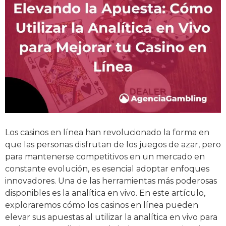
Los casinos en línea han revolucionado la forma en
que las personas disfrutan de los juegos de azar, pero
para mantenerse competitivos en un mercado en
constante evolución, es esencial adoptar enfoques
innovadores. Una de las herramientas más poderosas
disponibles es la analítica en vivo. En este artículo,
exploraremos cómo los casinos en línea pueden
elevar sus apuestas al utilizar la analítica en vivo para