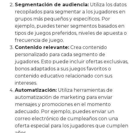
Segmentación de audiencia:
Utiliza los datos
recopilados para segmentar a los jugadores en
grupos más pequeños y específicos. Por
ejemplo, puedes tener segmentos basados en
tipos de juegos preferidos, niveles de apuesta o
frecuencia de juego.
Contenido relevante:
Crea contenido
personalizado para cada segmento de
jugadores. Esto puede incluir ofertas exclusivas,
bonos adaptados a sus juegos favoritos o
contenido educativo relacionado con sus
intereses.
Automatización:
Utiliza herramientas de
automatización de marketing para enviar
mensajes y promociones en el momento
adecuado. Por ejemplo, puedes enviar un
correo electrónico de cumpleaños con una
oferta especial para los jugadores que cumplen
años.