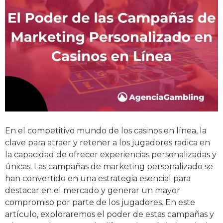
En el competitivo mundo de los casinos en línea, la
clave para atraer y retener a los jugadores radica en
la capacidad de ofrecer experiencias personalizadas y
únicas. Las campañas de marketing personalizado se
han convertido en una estrategia esencial para
destacar en el mercado y generar un mayor
compromiso por parte de los jugadores. En este
artículo, exploraremos el poder de estas campañas y