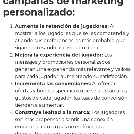
campañas de marketing
personalizado:
Aumenta la retención de jugadores:
Al
mostrar a los jugadores que se les comprende y
atiende sus preferencias, es más probable que
sigan regresando al casino en línea.
Mejora la experiencia del jugador:
Los
mensajes y promociones personalizados
generan una experiencia más relevante y valiosa
para cada jugador, aumentando su satisfacción.
Incrementa las conversiones:
Al ofrecer
ofertas y bonos específicos que se ajustan a los
gustos de cada jugador, las tasas de conversión
tienden a aumentar.
Construye lealtad a la marca:
Los jugadores
son más propensos a sentir una conexión
emocional con un casino en línea que
demuestra un genuino interés en sus