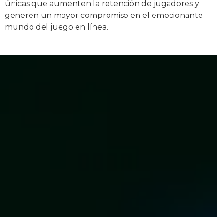
únicas que aumenten la retención de jugadores y
generen un mayor compromiso en el emocionante
mundo del juego en línea.