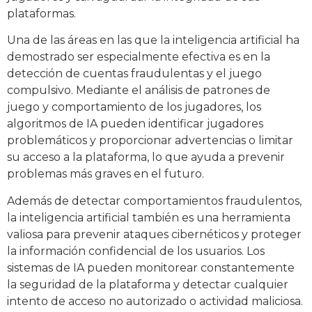
plataformas.
Una de las áreas en las que la inteligencia artificial ha
demostrado ser especialmente efectiva es en la
detección de cuentas fraudulentas y el juego
compulsivo. Mediante el análisis de patrones de
juego y comportamiento de los jugadores, los
algoritmos de IA pueden identificar jugadores
problemáticos y proporcionar advertencias o limitar
su acceso a la plataforma, lo que ayuda a prevenir
problemas más graves en el futuro.
Además de detectar comportamientos fraudulentos,
la inteligencia artificial también es una herramienta
valiosa para prevenir ataques cibernéticos y proteger
la información confidencial de los usuarios. Los
sistemas de IA pueden monitorear constantemente
la seguridad de la plataforma y detectar cualquier
intento de acceso no autorizado o actividad maliciosa.