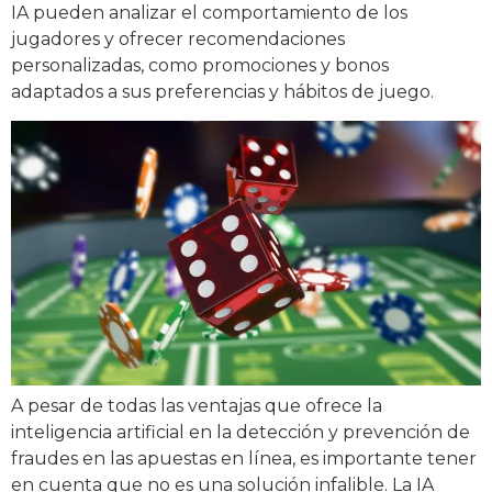
IA pueden analizar el comportamiento de los
jugadores y ofrecer recomendaciones
personalizadas, como promociones y bonos
adaptados a sus preferencias y hábitos de juego.
A pesar de todas las ventajas que ofrece la
inteligencia artificial en la detección y prevención de
fraudes en las apuestas en línea, es importante tener
en cuenta que no es una solución infalible. La IA