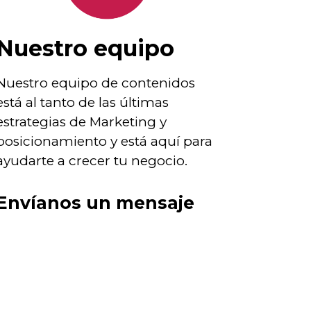
Nuestro equipo
Nuestro equipo de contenidos
está al tanto de las últimas
estrategias de Marketing y
posicionamiento y está aquí para
ayudarte a crecer tu negocio.
Envíanos un mensaje