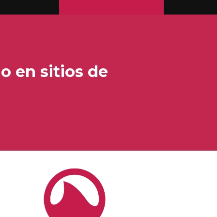
o en sitios de