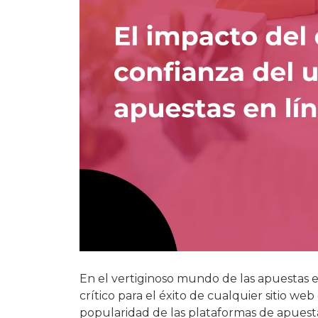
En el vertiginoso mundo de las apuestas en
crítico para el éxito de cualquier sitio web
popularidad de las plataformas de apuesta