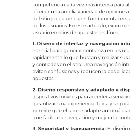
competencia cada vez más intensa para at
ofrecer una amplia variedad de opciones d
del sitio juega un papel fundamental en l
de los usuarios. En este artículo, examina
usuario en sitios de apuestas en línea.
1. Diseño de interfaz y navegación intui
esencial para generar confianza en los u
rápidamente lo que buscan y realizar sus 
y confiados en el sitio. Una navegación int
evitan confusiones y reducen la posibilid
apuestas.
2. Diseño responsivo y adaptado a dis
dispositivos móviles para acceder a servicio
garantizar una experiencia fluida y segur
permite que el sitio se adapte automáticam
que facilita la navegación y mejora la confia
3. Seguridad y transparencia:
El diseño 