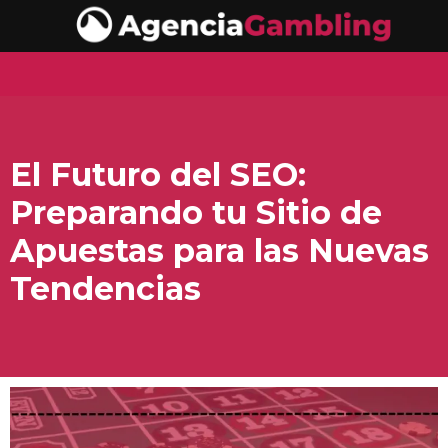
El Futuro del SEO:
Preparando tu Sitio de
Apuestas para las Nuevas
Tendencias