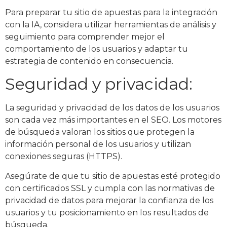
Para preparar tu sitio de apuestas para la integración
con la IA, considera utilizar herramientas de análisis y
seguimiento para comprender mejor el
comportamiento de los usuarios y adaptar tu
estrategia de contenido en consecuencia.
Seguridad y privacidad:
La seguridad y privacidad de los datos de los usuarios
son cada vez más importantes en el SEO. Los motores
de búsqueda valoran los sitios que protegen la
información personal de los usuarios y utilizan
conexiones seguras (HTTPS).
Asegúrate de que tu sitio de apuestas esté protegido
con certificados SSL y cumpla con las normativas de
privacidad de datos para mejorar la confianza de los
usuarios y tu posicionamiento en los resultados de
búsqueda.