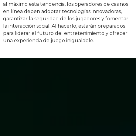
al máximo esta tendencia, los operadores de casinos
en línea deben adoptar tecnologías innovadoras,
garantizar la seguridad de los jugadores y fomentar
la interacción social. Al hacerlo, estarán preparados
para liderar el futuro del entretenimiento y ofrecer
una experiencia de juego inigualable.