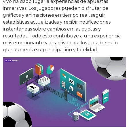
vivo ha dado lugar a experiencias de apuestas
inmersivas. Los jugadores pueden disfrutar de
gráficos y animaciones en tiempo real, seguir
estadísticas actualizadas y recibir notificaciones
instantáneas sobre cambios en las cuotas y
resultados. Todo esto contribuye a una experiencia
más emocionante y atractiva para los jugadores, lo
que aumenta su participación y fidelidad.