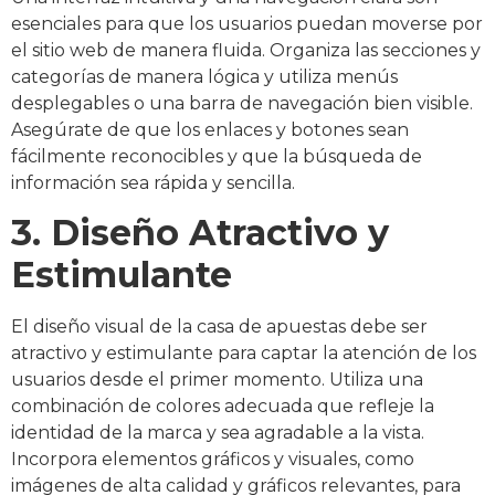
esenciales para que los usuarios puedan moverse por
el sitio web de manera fluida. Organiza las secciones y
categorías de manera lógica y utiliza menús
desplegables o una barra de navegación bien visible.
Asegúrate de que los enlaces y botones sean
fácilmente reconocibles y que la búsqueda de
información sea rápida y sencilla.
3. Diseño Atractivo y
Estimulante
El diseño visual de la casa de apuestas debe ser
atractivo y estimulante para captar la atención de los
usuarios desde el primer momento. Utiliza una
combinación de colores adecuada que refleje la
identidad de la marca y sea agradable a la vista.
Incorpora elementos gráficos y visuales, como
imágenes de alta calidad y gráficos relevantes, para