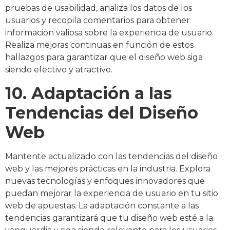
pruebas de usabilidad, analiza los datos de los
usuarios y recopila comentarios para obtener
información valiosa sobre la experiencia de usuario.
Realiza mejoras continuas en función de estos
hallazgos para garantizar que el diseño web siga
siendo efectivo y atractivo.
10. Adaptación a las
Tendencias del Diseño
Web
Mantente actualizado con las tendencias del diseño
web y las mejores prácticas en la industria. Explora
nuevas tecnologías y enfoques innovadores que
puedan mejorar la experiencia de usuario en tu sitio
web de apuestas. La adaptación constante a las
tendencias garantizará que tu diseño web esté a la