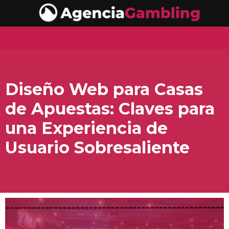
Diseño Web para Casas
de Apuestas: Claves para
una Experiencia de
Usuario Sobresaliente