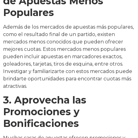
de Apuestas Menos
Populares
Además de los mercados de apuestas más populares,
como el resultado final de un partido, existen
mercados menos conocidos que pueden ofrecer
mejores cuotas. Estos mercados menos populares
pueden incluir apuestas en marcadores exactos,
goleadores, tarjetas, tiros de esquina, entre otros.
Investigar y familiarizarte con estos mercados puede
brindarte oportunidades para encontrar cuotas más
atractivas.
3. Aprovecha las
Promociones y
Bonificaciones
Muchas casas de apuestas ofrecen promociones y