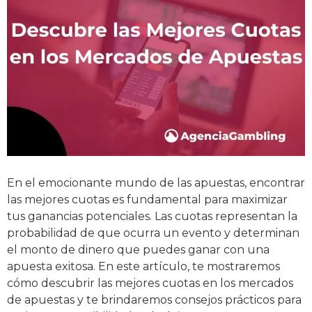
En el emocionante mundo de las apuestas, encontrar
las mejores cuotas es fundamental para maximizar
tus ganancias potenciales. Las cuotas representan la
probabilidad de que ocurra un evento y determinan
el monto de dinero que puedes ganar con una
apuesta exitosa. En este artículo, te mostraremos
cómo descubrir las mejores cuotas en los mercados
de apuestas y te brindaremos consejos prácticos para