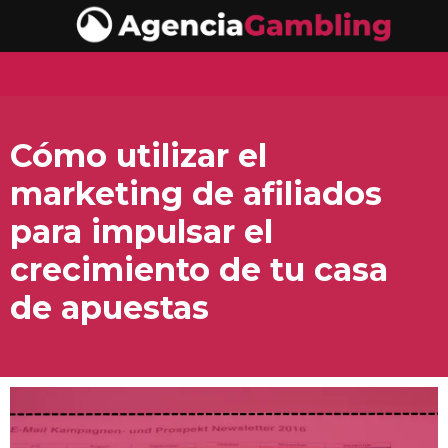
Cómo utilizar el
marketing de afiliados
para impulsar el
crecimiento de tu casa
de apuestas