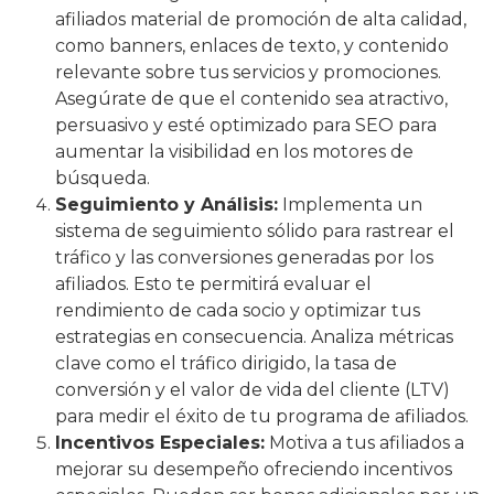
afiliados material de promoción de alta calidad,
como banners, enlaces de texto, y contenido
relevante sobre tus servicios y promociones.
Asegúrate de que el contenido sea atractivo,
persuasivo y esté optimizado para SEO para
aumentar la visibilidad en los motores de
búsqueda.
Seguimiento y Análisis:
Implementa un
sistema de seguimiento sólido para rastrear el
tráfico y las conversiones generadas por los
afiliados. Esto te permitirá evaluar el
rendimiento de cada socio y optimizar tus
estrategias en consecuencia. Analiza métricas
clave como el tráfico dirigido, la tasa de
conversión y el valor de vida del cliente (LTV)
para medir el éxito de tu programa de afiliados.
Incentivos Especiales:
Motiva a tus afiliados a
mejorar su desempeño ofreciendo incentivos