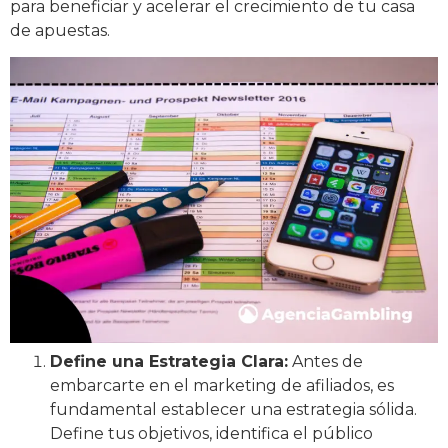
para beneficiar y acelerar el crecimiento de tu casa
de apuestas.
Define una Estrategia Clara:
Antes de
embarcarte en el marketing de afiliados, es
fundamental establecer una estrategia sólida.
Define tus objetivos, identifica el público