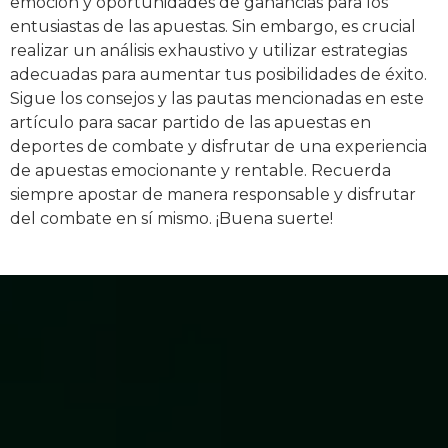
emoción y oportunidades de ganancias para los
entusiastas de las apuestas. Sin embargo, es crucial
realizar un análisis exhaustivo y utilizar estrategias
adecuadas para aumentar tus posibilidades de éxito.
Sigue los consejos y las pautas mencionadas en este
artículo para sacar partido de las apuestas en
deportes de combate y disfrutar de una experiencia
de apuestas emocionante y rentable. Recuerda
siempre apostar de manera responsable y disfrutar
del combate en sí mismo. ¡Buena suerte!