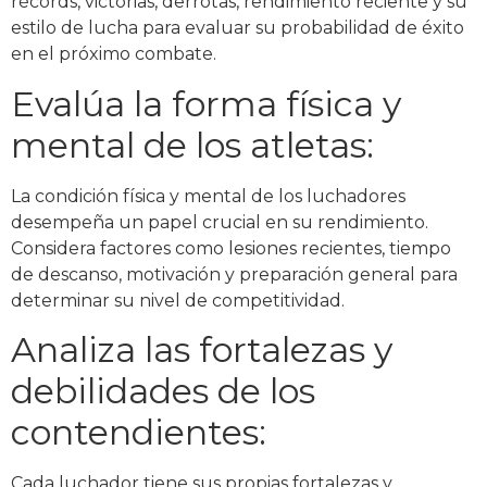
récords, victorias, derrotas, rendimiento reciente y su
estilo de lucha para evaluar su probabilidad de éxito
en el próximo combate.
Evalúa la forma física y
mental de los atletas:
La condición física y mental de los luchadores
desempeña un papel crucial en su rendimiento.
Considera factores como lesiones recientes, tiempo
de descanso, motivación y preparación general para
determinar su nivel de competitividad.
Analiza las fortalezas y
debilidades de los
contendientes:
Cada luchador tiene sus propias fortalezas y