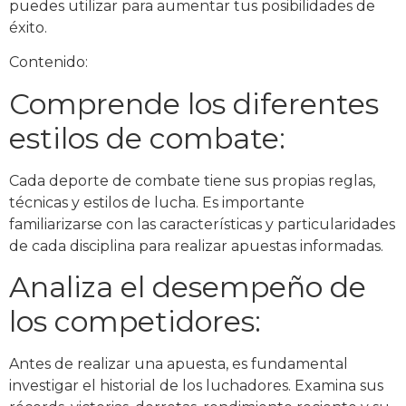
puedes utilizar para aumentar tus posibilidades de
éxito.
Contenido:
Comprende los diferentes
estilos de combate:
Cada deporte de combate tiene sus propias reglas,
técnicas y estilos de lucha. Es importante
familiarizarse con las características y particularidades
de cada disciplina para realizar apuestas informadas.
Analiza el desempeño de
los competidores:
Antes de realizar una apuesta, es fundamental
investigar el historial de los luchadores. Examina sus