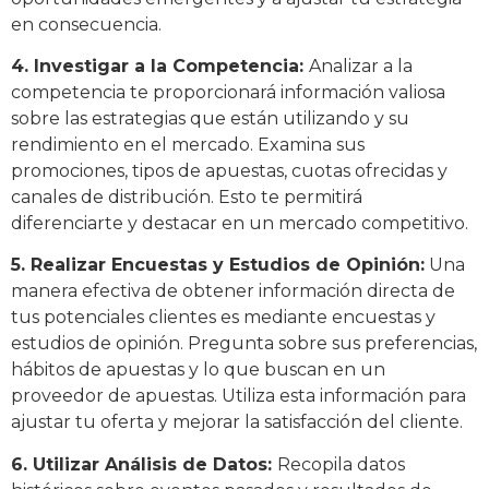
en consecuencia.
4. Investigar a la Competencia:
Analizar a la
competencia te proporcionará información valiosa
sobre las estrategias que están utilizando y su
rendimiento en el mercado. Examina sus
promociones, tipos de apuestas, cuotas ofrecidas y
canales de distribución. Esto te permitirá
diferenciarte y destacar en un mercado competitivo.
5. Realizar Encuestas y Estudios de Opinión:
Una
manera efectiva de obtener información directa de
tus potenciales clientes es mediante encuestas y
estudios de opinión. Pregunta sobre sus preferencias,
hábitos de apuestas y lo que buscan en un
proveedor de apuestas. Utiliza esta información para
ajustar tu oferta y mejorar la satisfacción del cliente.
6. Utilizar Análisis de Datos:
Recopila datos