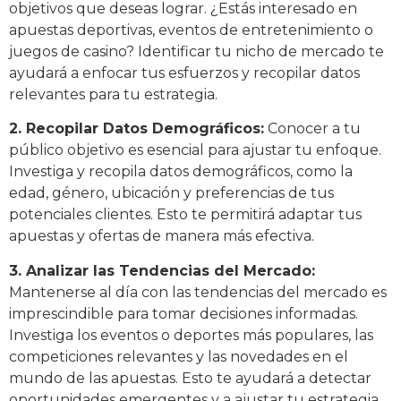
objetivos que deseas lograr. ¿Estás interesado en
apuestas deportivas, eventos de entretenimiento o
juegos de casino? Identificar tu nicho de mercado te
ayudará a enfocar tus esfuerzos y recopilar datos
relevantes para tu estrategia.
2. Recopilar Datos Demográficos:
Conocer a tu
público objetivo es esencial para ajustar tu enfoque.
Investiga y recopila datos demográficos, como la
edad, género, ubicación y preferencias de tus
potenciales clientes. Esto te permitirá adaptar tus
apuestas y ofertas de manera más efectiva.
3. Analizar las Tendencias del Mercado:
Mantenerse al día con las tendencias del mercado es
imprescindible para tomar decisiones informadas.
Investiga los eventos o deportes más populares, las
competiciones relevantes y las novedades en el
mundo de las apuestas. Esto te ayudará a detectar
oportunidades emergentes y a ajustar tu estrategia