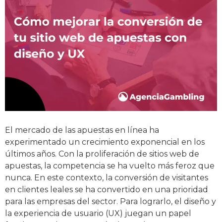
El mercado de las apuestas en línea ha
experimentado un crecimiento exponencial en los
últimos años. Con la proliferación de sitios web de
apuestas, la competencia se ha vuelto más feroz que
nunca. En este contexto, la conversión de visitantes
en clientes leales se ha convertido en una prioridad
para las empresas del sector. Para lograrlo, el diseño y
la experiencia de usuario (UX) juegan un papel