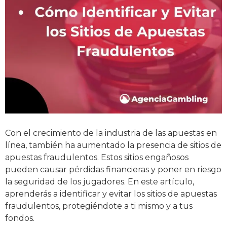
Con el crecimiento de la industria de las apuestas en
línea, también ha aumentado la presencia de sitios de
apuestas fraudulentos. Estos sitios engañosos
pueden causar pérdidas financieras y poner en riesgo
la seguridad de los jugadores. En este artículo,
aprenderás a identificar y evitar los sitios de apuestas
fraudulentos, protegiéndote a ti mismo y a tus
fondos.