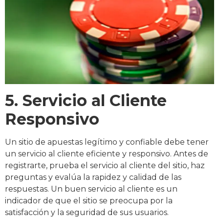
5. Servicio al Cliente
Responsivo
Un sitio de apuestas legítimo y confiable debe tener
un servicio al cliente eficiente y responsivo. Antes de
registrarte, prueba el servicio al cliente del sitio, haz
preguntas y evalúa la rapidez y calidad de las
respuestas. Un buen servicio al cliente es un
indicador de que el sitio se preocupa por la
satisfacción y la seguridad de sus usuarios.