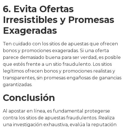
6. Evita Ofertas
Irresistibles y Promesas
Exageradas
Ten cuidado con los sitios de apuestas que ofrecen
bonos y promociones exageradas. Si una oferta
parece demasiado buena para ser verdad, es posible
que estés frente a un sitio fraudulento. Los sitios
legítimos ofrecen bonos y promociones realistas y
transparentes, sin promesas engañosas de ganancias
garantizadas.
Conclusión
Al apostar en línea, es fundamental protegerse
contra los sitios de apuestas fraudulentos. Realiza
una investigación exhaustiva, evalúa la reputación