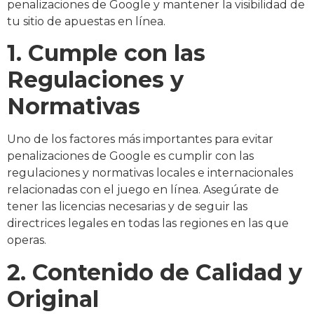
penalizaciones de Google y mantener la visibilidad de
tu sitio de apuestas en línea.
1. Cumple con las
Regulaciones y
Normativas
Uno de los factores más importantes para evitar
penalizaciones de Google es cumplir con las
regulaciones y normativas locales e internacionales
relacionadas con el juego en línea. Asegúrate de
tener las licencias necesarias y de seguir las
directrices legales en todas las regiones en las que
operas.
2. Contenido de Calidad y
Original