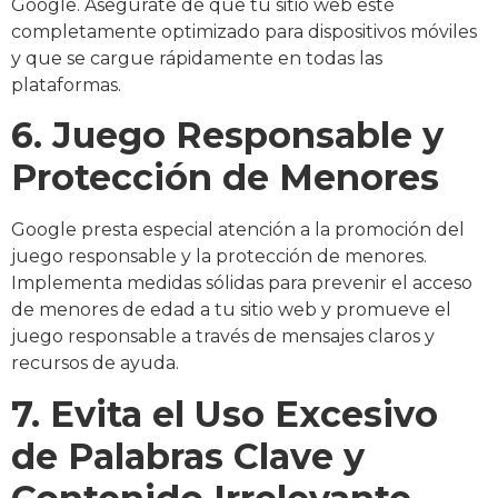
Google. Asegúrate de que tu sitio web esté
completamente optimizado para dispositivos móviles
y que se cargue rápidamente en todas las
plataformas.
6. Juego Responsable y
Protección de Menores
Google presta especial atención a la promoción del
juego responsable y la protección de menores.
Implementa medidas sólidas para prevenir el acceso
de menores de edad a tu sitio web y promueve el
juego responsable a través de mensajes claros y
recursos de ayuda.
7. Evita el Uso Excesivo
de Palabras Clave y