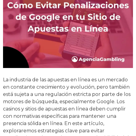
La industria de las apuestas en línea es un mercado
en constante crecimiento y evolución, pero también
está sujeta a una regulación estricta por parte de los
motores de búsqueda, especialmente Google. Los
casinos y sitios de apuestas en línea deben cumplir
con normativas específicas para mantener una
presencia sólida en línea. En este artículo,
exploraremos estrategias clave para evitar