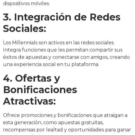
dispositivos móviles.
3. Integración de Redes
Sociales:
Los Millennials son activos en las redes sociales.
Integra funciones que les permitan compartir sus
éxitos de apuestas y conectarse con amigos, creando
una experiencia social en tu plataforma.
4. Ofertas y
Bonificaciones
Atractivas:
Ofrece promociones y bonificaciones que atraigan a
esta generación, como apuestas gratuitas,
recompensas por lealtad y oportunidades para ganar