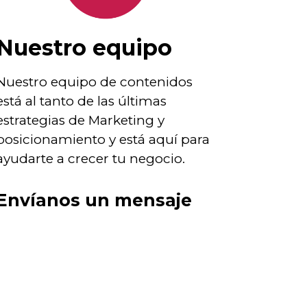
Nuestro equipo
Nuestro equipo de contenidos
está al tanto de las últimas
estrategias de Marketing y
posicionamiento y está aquí para
ayudarte a crecer tu negocio.
Envíanos un mensaje