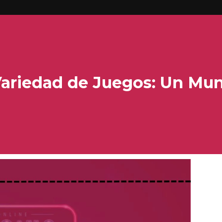
Variedad de Juegos: Un Mu