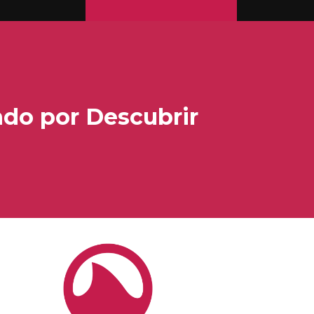
ndo por Descubrir