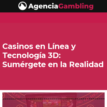
Casinos en Línea y
Tecnología 3D:
Sumérgete en la Realidad