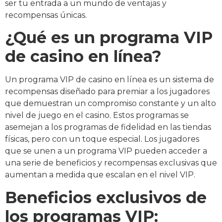
ser tu entrada a un mundo de ventajas y
recompensas únicas.
¿Qué es un programa VIP
de casino en línea?
Un programa VIP de casino en línea es un sistema de
recompensas diseñado para premiar a los jugadores
que demuestran un compromiso constante y un alto
nivel de juego en el casino. Estos programas se
asemejan a los programas de fidelidad en las tiendas
físicas, pero con un toque especial. Los jugadores
que se unen a un programa VIP pueden acceder a
una serie de beneficios y recompensas exclusivas que
aumentan a medida que escalan en el nivel VIP.
Beneficios exclusivos de
los programas VIP: