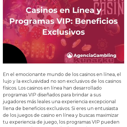
En el emocionante mundo de los casinos en línea, el
lujo y la exclusividad no son exclusivos de los casinos
físicos. Los casinos en línea han desarrollado
programas VIP diseñados para brindar a sus
jugadores más leales una experiencia excepcional
llena de beneficios exclusivos. Si eres un entusiasta
de los juegos de casino en línea y buscas maximizar
tu experiencia de juego, los programas VIP pueden