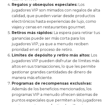
Regalos y obsequios especiales:
Los
jugadores VIP son mimados con regalos de alta
calidad, que pueden variar desde productos
electrónicos hasta experiencias de lujo, como
viajes y cenas en restaurantes gourmet.
Retiros más rápidos:
La espera para retirar tus
ganancias puede ser más corta para los
jugadores VIP, ya que a menudo reciben
prioridad en el proceso de retiro.
Límites de depósito y retiro más altos:
Los
jugadores VIP pueden disfrutar de límites más
altos en sus transacciones, lo que les permite
gestionar grandes cantidades de dinero de
manera más eficiente.
Programas de recompensas exclusivas:
Además de los beneficios mencionados, los
programas VIP a menudo ofrecen sistemas de
puntos especiales que permiten a los jugadores