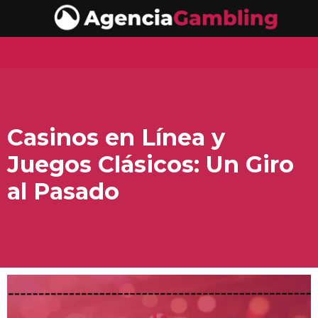
Casinos en Línea y
Juegos Clásicos: Un Giro
al Pasado