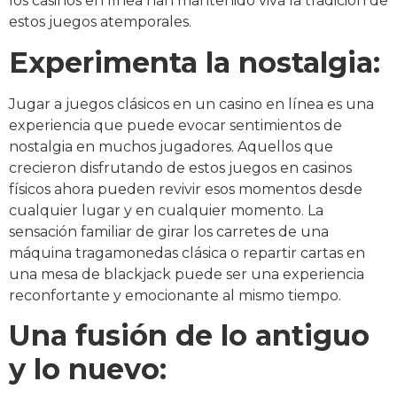
los casinos en línea han mantenido viva la tradición de
estos juegos atemporales.
Experimenta la nostalgia:
Jugar a juegos clásicos en un casino en línea es una
experiencia que puede evocar sentimientos de
nostalgia en muchos jugadores. Aquellos que
crecieron disfrutando de estos juegos en casinos
físicos ahora pueden revivir esos momentos desde
cualquier lugar y en cualquier momento. La
sensación familiar de girar los carretes de una
máquina tragamonedas clásica o repartir cartas en
una mesa de blackjack puede ser una experiencia
reconfortante y emocionante al mismo tiempo.
Una fusión de lo antiguo
y lo nuevo: