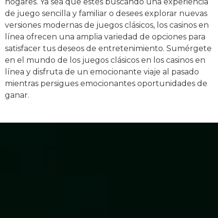
hogares. Ya sea que estés buscando una experiencia
de juego sencilla y familiar o desees explorar nuevas
versiones modernas de juegos clásicos, los casinos en
línea ofrecen una amplia variedad de opciones para
satisfacer tus deseos de entretenimiento. Sumérgete
en el mundo de los juegos clásicos en los casinos en
línea y disfruta de un emocionante viaje al pasado
mientras persigues emocionantes oportunidades de
ganar.