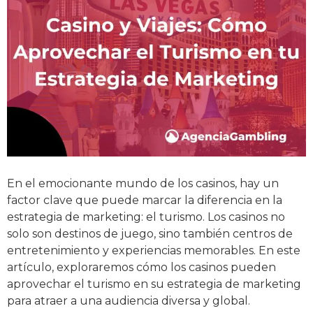
En el emocionante mundo de los casinos, hay un
factor clave que puede marcar la diferencia en la
estrategia de marketing: el turismo. Los casinos no
solo son destinos de juego, sino también centros de
entretenimiento y experiencias memorables. En este
artículo, exploraremos cómo los casinos pueden
aprovechar el turismo en su estrategia de marketing
para atraer a una audiencia diversa y global.