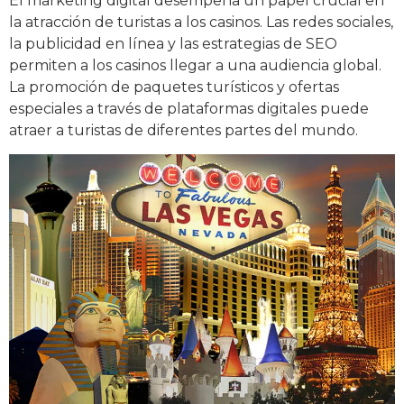
El marketing digital desempeña un papel crucial en
la atracción de turistas a los casinos. Las redes sociales,
la publicidad en línea y las estrategias de SEO
permiten a los casinos llegar a una audiencia global.
La promoción de paquetes turísticos y ofertas
especiales a través de plataformas digitales puede
atraer a turistas de diferentes partes del mundo.