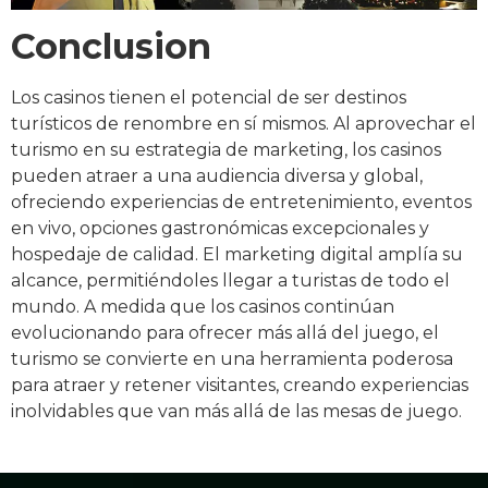
Conclusion
Los casinos tienen el potencial de ser destinos
turísticos de renombre en sí mismos. Al aprovechar el
turismo en su estrategia de marketing, los casinos
pueden atraer a una audiencia diversa y global,
ofreciendo experiencias de entretenimiento, eventos
en vivo, opciones gastronómicas excepcionales y
hospedaje de calidad. El marketing digital amplía su
alcance, permitiéndoles llegar a turistas de todo el
mundo. A medida que los casinos continúan
evolucionando para ofrecer más allá del juego, el
turismo se convierte en una herramienta poderosa
para atraer y retener visitantes, creando experiencias
inolvidables que van más allá de las mesas de juego.