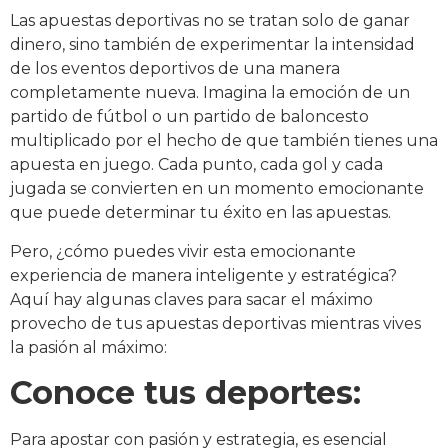
Las apuestas deportivas no se tratan solo de ganar
dinero, sino también de experimentar la intensidad
de los eventos deportivos de una manera
completamente nueva. Imagina la emoción de un
partido de fútbol o un partido de baloncesto
multiplicado por el hecho de que también tienes una
apuesta en juego. Cada punto, cada gol y cada
jugada se convierten en un momento emocionante
que puede determinar tu éxito en las apuestas.
Pero, ¿cómo puedes vivir esta emocionante
experiencia de manera inteligente y estratégica?
Aquí hay algunas claves para sacar el máximo
provecho de tus apuestas deportivas mientras vives
la pasión al máximo:
Conoce tus deportes:
Para apostar con pasión y estrategia, es esencial