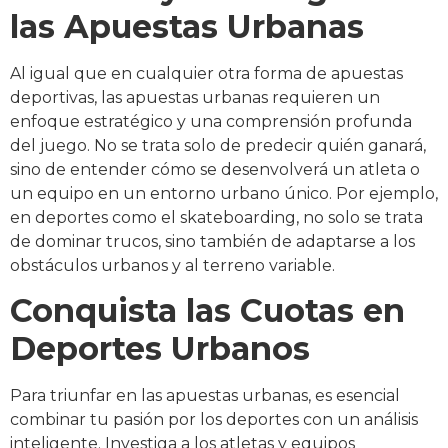
las Apuestas Urbanas
Al igual que en cualquier otra forma de apuestas
deportivas, las apuestas urbanas requieren un
enfoque estratégico y una comprensión profunda
del juego. No se trata solo de predecir quién ganará,
sino de entender cómo se desenvolverá un atleta o
un equipo en un entorno urbano único. Por ejemplo,
en deportes como el skateboarding, no solo se trata
de dominar trucos, sino también de adaptarse a los
obstáculos urbanos y al terreno variable.
Conquista las Cuotas en
Deportes Urbanos
Para triunfar en las apuestas urbanas, es esencial
combinar tu pasión por los deportes con un análisis
inteligente. Investiga a los atletas y equipos