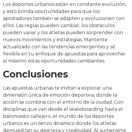
Los deportes urbanos están en constante evolución,
y esto brinda oportunidades para que los
apostadores también se adapten y evolucionen con
ellos. Las reglas pueden cambiar, los obstáculos
pueden variar y los atletas pueden sorprender con
nuevos movimientos y estrategias. Mantente
actualizado con las tendencias emergentes y sé
flexible en tu enfoque de apuestas para aprovechar
al máximo estas oportunidades cambiantes.
Conclusiones
Las apuestas urbanas te invitan a explorar una
dimensión única de emoción deportiva, donde la
acción se combina con el entorno de la ciudad. Con
disciplinas que van desde el skateboarding hasta el
baloncesto callejero, el mundo de los deportes
urbanos es un lienzo dinámico donde los atletas
demuestran su destreza y creatividad. Al sumergirte