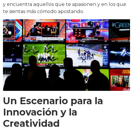
y encuentra aquellos que te apasionen y en los que
te sientas más cómodo apostando.
Un Escenario para la
Innovación y la
Creatividad