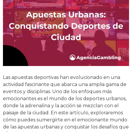
Las apuestas deportivas han evolucionado en una
actividad fascinante que abarca una amplia gama de
eventos y disciplinas. Uno de los enfoques más
emocionantes es el mundo de los deportes urbanos,
donde la adrenalina y la acción se mezclan con el
paisaje de la ciudad. En este artículo, exploraremos
cómo puedes sumergirte en el emocionante mundo
de las apuestas urbanas y conquistar los desafíos que