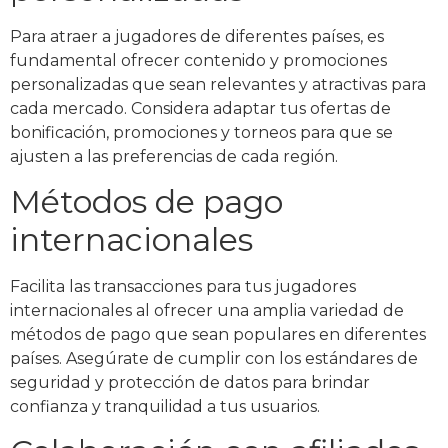
Para atraer a jugadores de diferentes países, es
fundamental ofrecer contenido y promociones
personalizadas que sean relevantes y atractivas para
cada mercado. Considera adaptar tus ofertas de
bonificación, promociones y torneos para que se
ajusten a las preferencias de cada región.
Métodos de pago
internacionales
Facilita las transacciones para tus jugadores
internacionales al ofrecer una amplia variedad de
métodos de pago que sean populares en diferentes
países. Asegúrate de cumplir con los estándares de
seguridad y protección de datos para brindar
confianza y tranquilidad a tus usuarios.