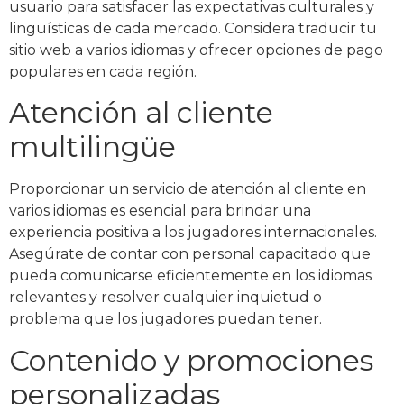
usuario para satisfacer las expectativas culturales y
lingüísticas de cada mercado. Considera traducir tu
sitio web a varios idiomas y ofrecer opciones de pago
populares en cada región.
Atención al cliente
multilingüe
Proporcionar un servicio de atención al cliente en
varios idiomas es esencial para brindar una
experiencia positiva a los jugadores internacionales.
Asegúrate de contar con personal capacitado que
pueda comunicarse eficientemente en los idiomas
relevantes y resolver cualquier inquietud o
problema que los jugadores puedan tener.
Contenido y promociones
personalizadas