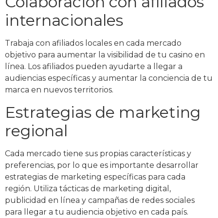
Colaboración con afiliados
internacionales
Trabaja con afiliados locales en cada mercado
objetivo para aumentar la visibilidad de tu casino en
línea. Los afiliados pueden ayudarte a llegar a
audiencias específicas y aumentar la conciencia de tu
marca en nuevos territorios.
Estrategias de marketing
regional
Cada mercado tiene sus propias características y
preferencias, por lo que es importante desarrollar
estrategias de marketing específicas para cada
región. Utiliza tácticas de marketing digital,
publicidad en línea y campañas de redes sociales
para llegar a tu audiencia objetivo en cada país.