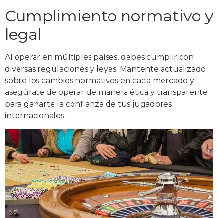
Cumplimiento normativo y
legal
Al operar en múltiples países, debes cumplir con
diversas regulaciones y leyes. Mantente actualizado
sobre los cambios normativos en cada mercado y
asegúrate de operar de manera ética y transparente
para ganarte la confianza de tus jugadores
internacionales.