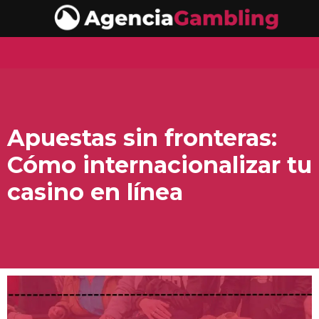
Apuestas sin fronteras:
Cómo internacionalizar tu
casino en línea