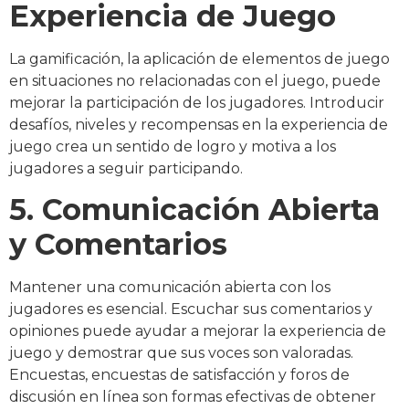
Experiencia de Juego
La gamificación, la aplicación de elementos de juego
en situaciones no relacionadas con el juego, puede
mejorar la participación de los jugadores. Introducir
desafíos, niveles y recompensas en la experiencia de
juego crea un sentido de logro y motiva a los
jugadores a seguir participando.
5. Comunicación Abierta
y Comentarios
Mantener una comunicación abierta con los
jugadores es esencial. Escuchar sus comentarios y
opiniones puede ayudar a mejorar la experiencia de
juego y demostrar que sus voces son valoradas.
Encuestas, encuestas de satisfacción y foros de
discusión en línea son formas efectivas de obtener