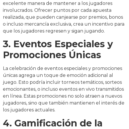
excelente manera de mantener a los jugadores
involucrados. Ofrecer puntos por cada apuesta
realizada, que pueden canjearse por premios, bonos
o incluso mercancía exclusiva, crea un incentivo para
que los jugadores regresen y sigan jugando.
3. Eventos Especiales y
Promociones Únicas
La celebración de eventos especiales y promociones
únicas agrega un toque de emoción adicional al
juego. Esto podría incluir torneos temáticos, sorteos
emocionantes, o incluso eventos en vivo transmitidos
en línea. Estas promociones no solo atraen a nuevos
jugadores, sino que también mantienen el interés de
los jugadores actuales.
4. Gamificación de la