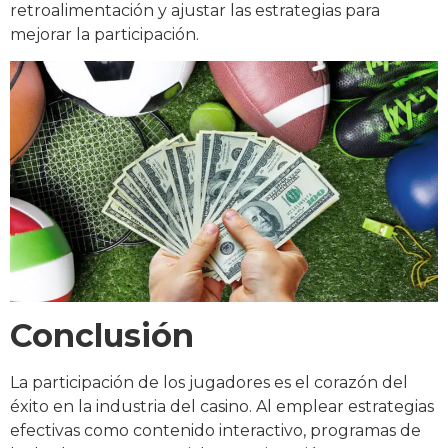
retroalimentación y ajustar las estrategias para
mejorar la participación.
Conclusión
La participación de los jugadores es el corazón del
éxito en la industria del casino. Al emplear estrategias
efectivas como contenido interactivo, programas de