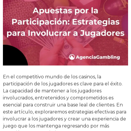
En el competitivo mundo de los casinos, la
participación de los jugadores es clave para el éxito.
La capacidad de mantener a los jugadores
involucrados, entretenidos y comprometidos es
esencial para construir una base leal de clientes. En
este artículo, exploraremos estrategias efectivas para
involucrar a los jugadores y crear una experiencia de
juego que los mantenga regresando por más