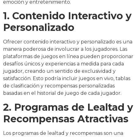
emoción y entretenimiento.
1. Contenido Interactivo y
Personalizado
Ofrecer contenido interactivo y personalizado es una
manera poderosa de involucrar a los jugadores. Las
plataformas de juegos en línea pueden proporcionar
desafíos únicos y experiencias a medida para cada
jugador, creando un sentido de exclusividad y
satisfacción. Esto podría incluir juegos en vivo, tablas
de clasificación y recompensas personalizadas
basadas en el historial de juego de cada jugador.
2. Programas de Lealtad y
Recompensas Atractivas
Los programas de lealtad y recompensas son una