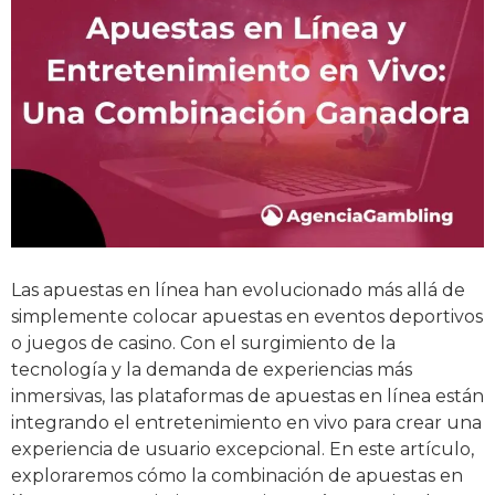
Las apuestas en línea han evolucionado más allá de
simplemente colocar apuestas en eventos deportivos
o juegos de casino. Con el surgimiento de la
tecnología y la demanda de experiencias más
inmersivas, las plataformas de apuestas en línea están
integrando el entretenimiento en vivo para crear una
experiencia de usuario excepcional. En este artículo,
exploraremos cómo la combinación de apuestas en