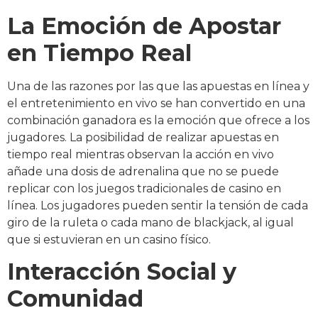
La Emoción de Apostar
en Tiempo Real
Una de las razones por las que las apuestas en línea y
el entretenimiento en vivo se han convertido en una
combinación ganadora es la emoción que ofrece a los
jugadores. La posibilidad de realizar apuestas en
tiempo real mientras observan la acción en vivo
añade una dosis de adrenalina que no se puede
replicar con los juegos tradicionales de casino en
línea. Los jugadores pueden sentir la tensión de cada
giro de la ruleta o cada mano de blackjack, al igual
que si estuvieran en un casino físico.
Interacción Social y
Comunidad