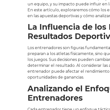
un equipo, y su impacto puede influir en l
En este artículo, exploraremos cómo los 
en las apuestas deportivas y cómo analizar 
La Influencia de los
Resultados Deporti
Los entrenadores son figuras fundamenta
preparan a los atletas físicamente, sino qu
los juegos. Sus decisiones pueden cambiar 
determinar el resultado. Al considerar las
entrenador puede afectar el rendimiento
oportunidades de ganancias.
Analizando el Enfoq
Entrenadores
Cada entrenador tiene un enfoque táctic