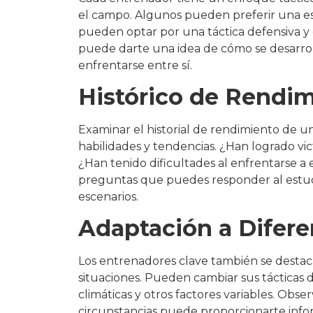
el campo. Algunos pueden preferir una est
pueden optar por una táctica defensiva y c
puede darte una idea de cómo se desarrol
enfrentarse entre sí.
Histórico de Rendim
Examinar el historial de rendimiento de 
habilidades y tendencias. ¿Han logrado vic
¿Han tenido dificultades al enfrentarse a 
preguntas que puedes responder al estudia
escenarios.
Adaptación a Difere
Los entrenadores clave también se destac
situaciones. Pueden cambiar sus tácticas
climáticas y otros factores variables. Obs
circunstancias puede proporcionarte infor