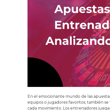
En el emocionante mundo de las apuestas e
equipos o jugadores favoritos; también se
cada movimiento. Los entrenadores juega