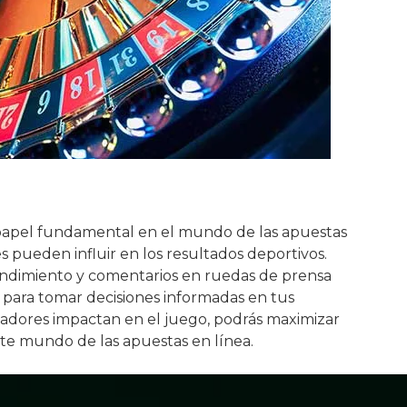
apel fundamental en el mundo de las apuestas
es pueden influir en los resultados deportivos.
 rendimiento y comentarios en ruedas de prensa
 para tomar decisiones informadas en tus
adores impactan en el juego, podrás maximizar
nte mundo de las apuestas en línea.