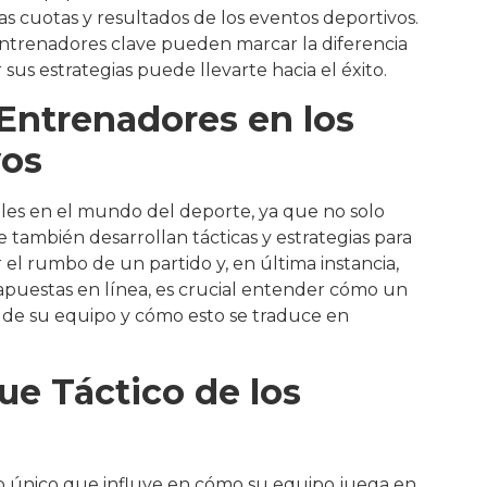
as cuotas y resultados de los eventos deportivos.
entrenadores clave pueden marcar la diferencia
sus estrategias puede llevarte hacia el éxito.
 Entrenadores en los
vos
les en el mundo del deporte, ya que no solo
e también desarrollan tácticas y estrategias para
el rumbo de un partido y, en última instancia,
 apuestas en línea, es crucial entender cómo un
 de su equipo y cómo esto se traduce en
ue Táctico de los
o único que influye en cómo su equipo juega en