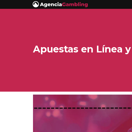
Apuestas en Línea y