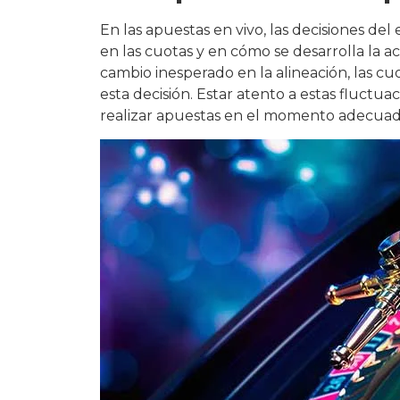
En las apuestas en vivo, las decisiones d
en las cuotas y en cómo se desarrolla la a
cambio inesperado en la alineación, las c
esta decisión. Estar atento a estas fluct
realizar apuestas en el momento adecuad