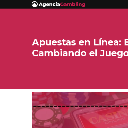
Apuestas en Línea: 
Cambiando el Jueg