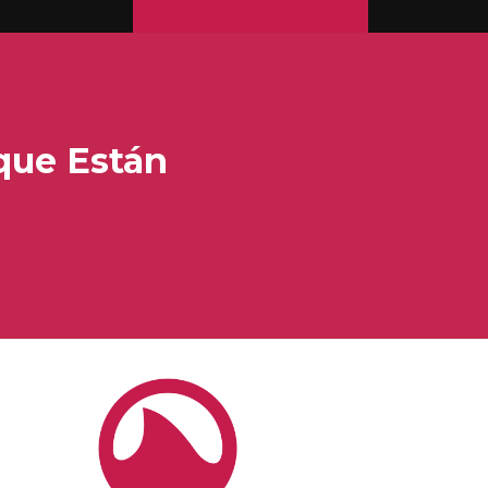
que Están