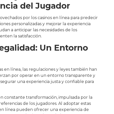
encia del Jugador
provechados por los casinos en línea para predecir
ones personalizadas y mejorar la experiencia
udan a anticipar las necesidades de los
nten la satisfacción.
Legalidad: Un Entorno
s en línea, las regulaciones y leyes también han
uerzan por operar en un entorno transparente y
segurar una experiencia justa y confiable para
 en constante transformación, impulsada por la
eferencias de los jugadores. Al adoptar estas
s en línea pueden ofrecer una experiencia de