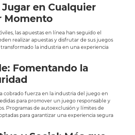
 Jugar en Cualquier
er Momento
óviles, las apuestas en línea han seguido el
den realizar apuestas y disfrutar de sus juegos
 transformado la industria en una experiencia
le: Fomentando la
uridad
a cobrado fuerza en la industria del juego en
medidas para promover un juego responsable y
gos. Programas de autoexclusión y límites de
doptadas para garantizar una experiencia segura