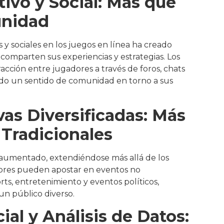
tivo y Social: Más que
unidad
 y sociales en los juegos en línea ha creado
omparten sus experiencias y estrategias. Los
acción entre jugadores a través de foros, chats
ndo un sentido de comunidad en torno a sus
vas Diversificadas: Más
 Tradicionales
a aumentado, extendiéndose más allá de los
dores pueden apostar en eventos no
ts, entretenimiento y eventos políticos,
 un público diverso.
cial y Análisis de Datos: