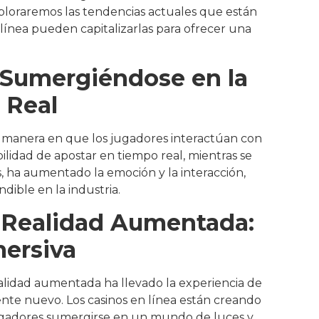
ploraremos las tendencias actuales que están
línea pueden capitalizarlas para ofrecer una
: Sumergiéndose en la
 Real
a manera en que los jugadores interactúan con
bilidad de apostar en tiempo real, mientras se
s, ha aumentado la emoción y la interacción,
dible en la industria.
 y Realidad Aumentada:
mersiva
 realidad aumentada ha llevado la experiencia de
nte nuevo. Los casinos en línea están creando
jugadores sumergirse en un mundo de luces y