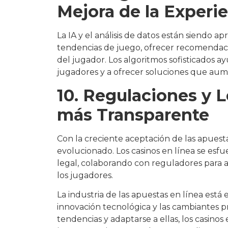
Mejora de la Experi
La IA y el análisis de datos están siendo a
tendencias de juego, ofrecer recomendaci
del jugador. Los algoritmos sofisticados ay
jugadores y a ofrecer soluciones que aume
10. Regulaciones y 
más Transparente
Con la creciente aceptación de las apuesta
evolucionado. Los casinos en línea se esf
legal, colaborando con reguladores para a
los jugadores.
La industria de las apuestas en línea está
innovación tecnológica y las cambiantes pr
tendencias y adaptarse a ellas, los casino