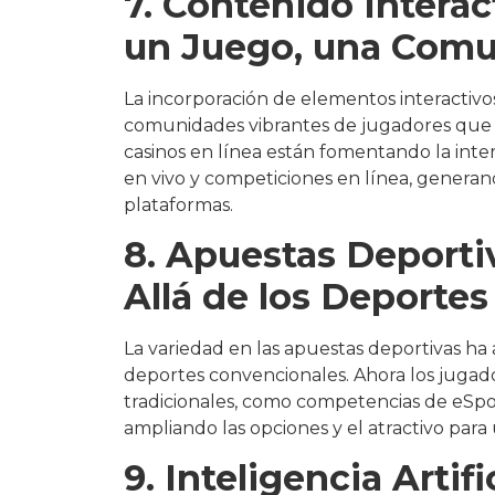
7. Contenido Interac
un Juego, una Com
La incorporación de elementos interactivos
comunidades vibrantes de jugadores que c
casinos en línea están fomentando la inter
en vivo y competiciones en línea, genera
plataformas.
8. Apuestas Deporti
Allá de los Deportes
La variedad en las apuestas deportivas h
deportes convencionales. Ahora los juga
tradicionales, como competencias de eSpor
ampliando las opciones y el atractivo para
9. Inteligencia Artifi