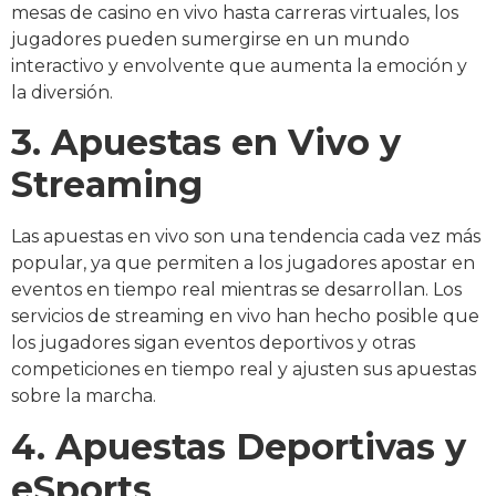
mesas de casino en vivo hasta carreras virtuales, los
jugadores pueden sumergirse en un mundo
interactivo y envolvente que aumenta la emoción y
la diversión.
3. Apuestas en Vivo y
Streaming
Las apuestas en vivo son una tendencia cada vez más
popular, ya que permiten a los jugadores apostar en
eventos en tiempo real mientras se desarrollan. Los
servicios de streaming en vivo han hecho posible que
los jugadores sigan eventos deportivos y otras
competiciones en tiempo real y ajusten sus apuestas
sobre la marcha.
4. Apuestas Deportivas y
eSports