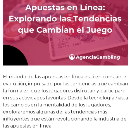
El mundo de las apuestas en línea está en constante
evolución, impulsado por las tendencias que cambian
la forma en que los jugadores disfrutan y participan
en sus actividades favoritas. Desde la tecnología hasta
los cambios en la mentalidad de los jugadores,
exploraremos algunas de las tendencias más
influyentes que están revolucionando la industria de
las apuestas en línea.