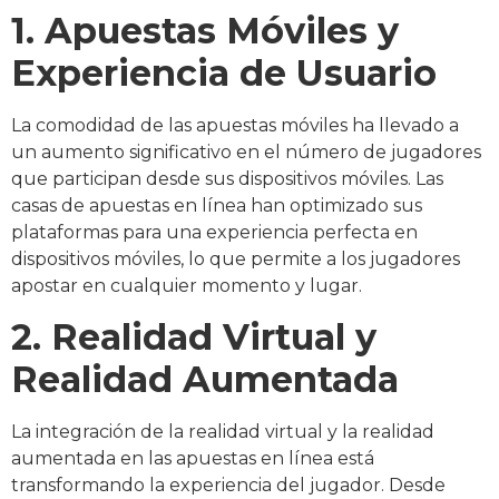
1. Apuestas Móviles y
Experiencia de Usuario
La comodidad de las apuestas móviles ha llevado a
un aumento significativo en el número de jugadores
que participan desde sus dispositivos móviles. Las
casas de apuestas en línea han optimizado sus
plataformas para una experiencia perfecta en
dispositivos móviles, lo que permite a los jugadores
apostar en cualquier momento y lugar.
2. Realidad Virtual y
Realidad Aumentada
La integración de la realidad virtual y la realidad
aumentada en las apuestas en línea está
transformando la experiencia del jugador. Desde