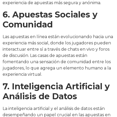
experiencia de apuestas más segura y anónima.
6. Apuestas Sociales y
Comunidad
Las apuestas en línea están evolucionando hacia una
experiencia más social, donde los jugadores pueden
interactuar entre sí a través de chats en vivo y foros
de discusión. Las casas de apuestas están
fomentando una sensación de comunidad entre los
jugadores, lo que agrega un elemento humano a la
experiencia virtual.
7. Inteligencia Artificial y
Análisis de Datos
La inteligencia artificial y el análisis de datos están
desempeñando un papel crucial en las apuestas en