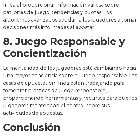
línea al proporcionar información valiosa sobre
patrones de juego, tendencias y cuotas. Los
algoritmos avanzados ayudan a los jugadores a tomar
decisiones más informadas al apostar.
8. Juego Responsable y
Concientización
La mentalidad de los jugadores está cambiando hacia
una mayor conciencia sobre el juego responsable. Las
casas de apuestas en línea están trabajando para
fomentar prácticas de juego responsable,
proporcionando herramientas y recursos para que los
jugadores mantengan el control sobre sus
actividades de apuestas.
Conclusión