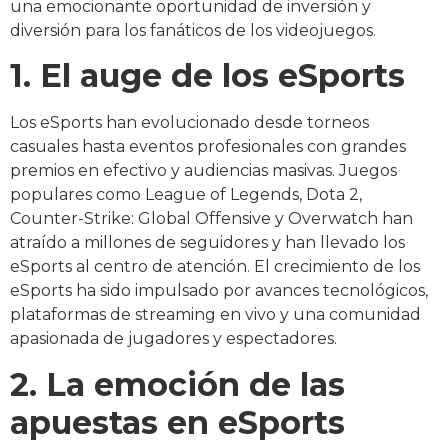
una emocionante oportunidad de inversión y
diversión para los fanáticos de los videojuegos.
1. El auge de los eSports
Los eSports han evolucionado desde torneos
casuales hasta eventos profesionales con grandes
premios en efectivo y audiencias masivas. Juegos
populares como League of Legends, Dota 2,
Counter-Strike: Global Offensive y Overwatch han
atraído a millones de seguidores y han llevado los
eSports al centro de atención. El crecimiento de los
eSports ha sido impulsado por avances tecnológicos,
plataformas de streaming en vivo y una comunidad
apasionada de jugadores y espectadores.
2. La emoción de las
apuestas en eSports