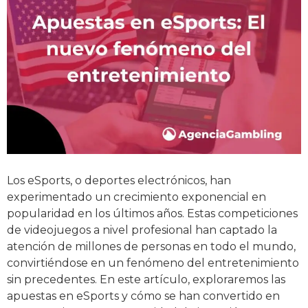
Los eSports, o deportes electrónicos, han
experimentado un crecimiento exponencial en
popularidad en los últimos años. Estas competiciones
de videojuegos a nivel profesional han captado la
atención de millones de personas en todo el mundo,
convirtiéndose en un fenómeno del entretenimiento
sin precedentes. En este artículo, exploraremos las
apuestas en eSports y cómo se han convertido en