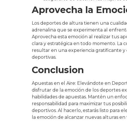
Aprovecha la Emoció
Los deportes de altura tienen una cualidad
adrenalina que se experimenta al enfrenta
Aprovecha esta emoción al realizar tus 
clara y estratégica en todo momento. La 
resultar en una experiencia gratificante
deportivas.
Conclusion
Apuestas en el Aire: Elevándote en Deport
disfrutar de la emoción de los deportes e
habilidades de apuestas. Mantén un enfoq
responsabilidad para maximizar tus posibil
deportivos. Al hacerlo, estarás listo para e
la emoción de alcanzar nuevas alturas en 