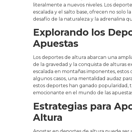
literalmente a nuevos niveles. Los deportes
escalada y el salto base, ofrecen no solo 
desafío de la naturaleza y la adrenalina qu
Explorando los Depor
Apuestas
Los deportes de altura abarcan una ampli
de la gravedad y la conquista de alturas e
escalada en montañas imponentes, estos d
algunos casos, una mentalidad audaz para
estos deportes han ganado popularidad, 
emocionante en el mundo de las apuestas
Estrategias para Ap
Altura
Apostar en deportes de altura puede ser