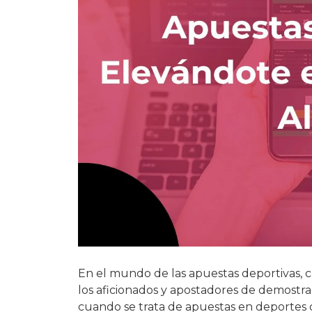
En el mundo de las apuestas deportivas, 
los aficionados y apostadores de demostrar
cuando se trata de apuestas en deportes de