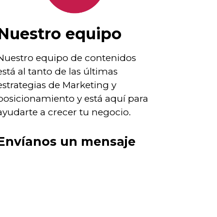
Nuestro equipo
Nuestro equipo de contenidos
está al tanto de las últimas
estrategias de Marketing y
posicionamiento y está aquí para
ayudarte a crecer tu negocio.
Envíanos un mensaje