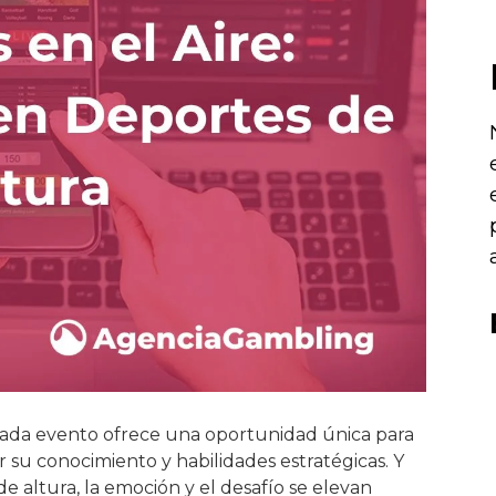
cada evento ofrece una oportunidad única para
 su conocimiento y habilidades estratégicas. Y
 altura, la emoción y el desafío se elevan