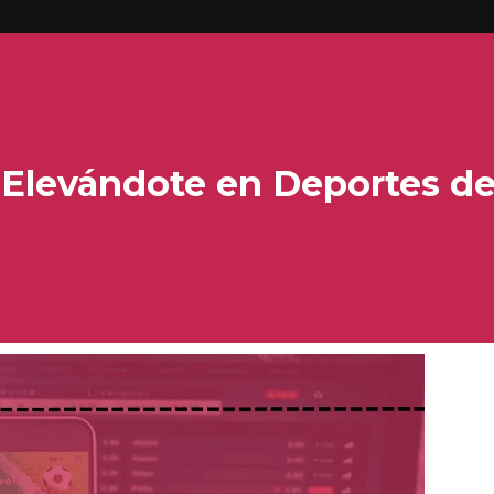
: Elevándote en Deportes de