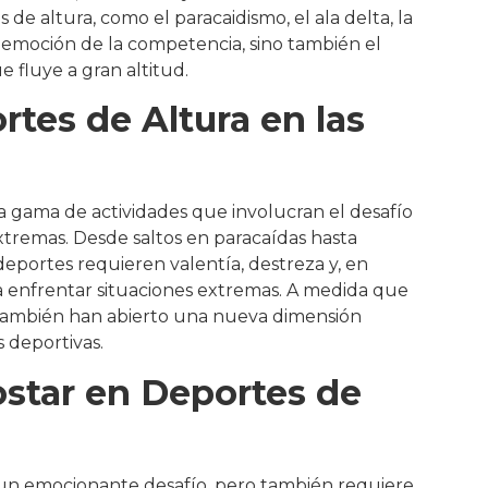
 de altura, como el paracaidismo, el ala delta, la
la emoción de la competencia, sino también el
e fluye a gran altitud.
tes de Altura en las
a gama de actividades que involucran el desafío
xtremas. Desde saltos en paracaídas hasta
eportes requieren valentía, destreza y, en
 enfrentar situaciones extremas. A medida que
también han abierto una nueva dimensión
 deportivas.
ostar en Deportes de
 un emocionante desafío, pero también requiere