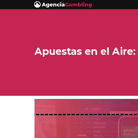
Apuestas en el Aire